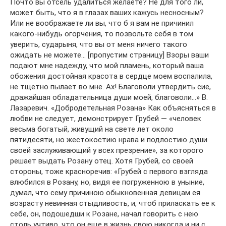
Почто вы отсель удалиться желаете? Не для того ли,
может быть, что я в глазах ваших кажусь несносным?
Или не воображаете ли вы, что б я вам не причинил
какого-нибудь огорчения, то позвольте себя в том
уверить, сударыня, что вы от меня ничего такого
ожидать не можете… [пропустим страницу] Взоры ваши
подают мне надежду, что мой пламень, который ваша
обожения достойная красота в сердце моем воспалила,
не тщетно пылает во мне. Ах! Благоволи утвердить сие,
дражайшая обладательница души моей, благоволи…» В.
Лазаревич. «Добродетельная Розана» Как объясняться в
любви не следует, демонстрирует Грубей — «человек
весьма богатый, живущий на свете лет около
пятидесяти, но жестокостию нрава и подлостию души
своей заслуживающий у всех презрение», за которого
решает выдать Розану отец. Хотя Грубей, со своей
стороны, тоже красноречив: «Грубей с первого взгляда
влюбился в Розану, но, видя ее погруженною в уныние,
думал, что сему причиною обыкновенная девицам ея
возрасту невинная стыдливость, и, чтоб приласкать ее к
себе, он, подошедши к Розане, начал говорить с нею
столь учтиво, что он еще в жизнь свою никогда и ни с