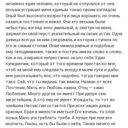
нечаянно един человек, который не отлучался от нея,
весьма устрашил меня единым токмо своим взглядом.
Оный был высокого возраста и лица хорошего, но очень
казался постоянен и важен. Очи его весьма были
небыстры, взгляд зело умильный, а, смотря на меня,
держал он свой перст указательный на своих устах. Одна
девица всегда за ним следовала, и которая ступала по
его ж самым стопам. Оная чинила равные и подобные
ему телодвижения, также и поступь имела слово в слово,
как и он, озираяся непрестанно около себя. Един
купидинчик, который от того времени пристал ко мне,
чтоб за мной ему следовать всюду в моем пути и дабы
мне рассказывать все, что надобно, тогда говорил мне
тако: Сей, что ты видишь так важна, Назван от всех
Почтение; Мать его Любовь кажна, Отец — само
Любление. Много другов он имеет При дворе сем
августейшем, А кто ему не умеет Угождать, то тот во
злейшем Несчастии остается При всех наших девах
красных. Буде в милости иметься Его хочешь, то слов
ясных Мало употреблять треба: А лучше при нем все
молчать; Глазы, хоть бы были с неба, Также ничего не