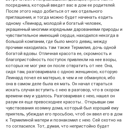
посредника, который введет вас в дом ее родителей.
После этого надо добиться от них отдельного
приглашения, и тогда можно будет начинать ездить
одному. «Леинард, молодой и богатый человек,
украшенный многими изрядными дарованиями природы и
чувствительное имеющий сердце, находился некогда в
большой компании, где было много девиц; между
прочими находилась там также Термилия, дочь одной
богатой вдовы. Отличная красота ее, скромность и
благопристойность поступок привлекли на нее взоры,
которых не мог уже он после отвратить от нее. Она,
сидя там, разговаривала с одною женщиною, которую
Леинард почел ея матерью, в чем и не обманулся, ибо
она в самом деле была ея мать. Он начал стараться
искать случая вступить с нею в разговор, что в скором
времени ему и удалось. Разговаривая с нею, нашел он
разум ея еще превосходнее красоты… Открывши сии
чувствования хозяину дома, который был хороший ему
приятель, убеждал его просьбою, чтоб он ввел его в дом
к Термилиной матери и познакомил с нею. Сей охотно на
то согласился. Тот, думая, что непристойно будет