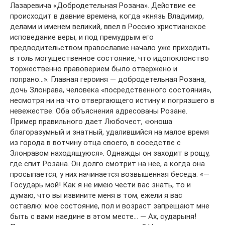
Лазаревича «Добродетельная Розана». Действие ее
происходит в давние времена, когда «князь Владимир,
делами и именем великий, ввел в Россию христианское
исповедание веры, и под премудрым его
предводительством православие начало уже приходить
в толь могущественное состояние, что идопоклонство
торжественно правоверием было отвержено и
попрано…». Главная героиня — добродетельная Розана,
дочь Злонрава, человека «посредственного состояния»,
несмотря ни на что отвергающего истину и погрязшего в
невежестве. Оба объяснения адресованы Розане.
Пример правильного дает Любочест, «юноша
благоразумный и знатный, удалившийся на малое время
из города в вотчину отца своего, в соседстве с
Злонравом находящуюся». Однажды он заходит в рощу,
где спит Розана. Он долго смотрит на нее, а когда она
просыпается, у них начинается возвышенная беседа. «—
Государь мой! Как я не имею чести вас знать, то и
думаю, что вы извините меня в том, ежели я вас
оставлю: мое состояние, пол и возраст запрещают мне
быть с вами наедине в этом месте… — Ах, сударыня!