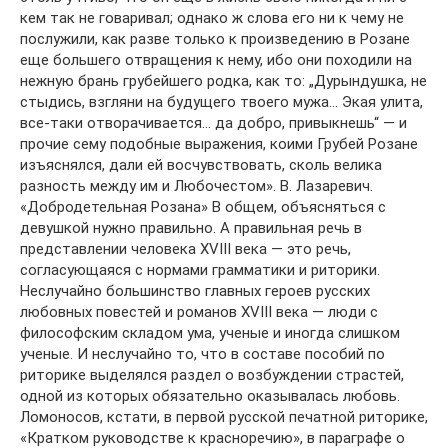
кем так не говаривал; однако ж слова его ни к чему не
послужили, как разве только к произведению в Розане
еще большего отвращения к нему, ибо они походили на
нежную брань грубейшего родка, как то: „Дурындушка, не
стыдись, взгляни на будущего твоего мужа… Экая улита,
все-таки отворачивается… да добро, привыкнешь“ — и
прочие сему подобные выражения, коими Грубей Розане
изъяснялся, дали ей восчувствовать, сколь велика
разность между им и Любочестом». В. Лазаревич.
«Добродетельная Розана» В общем, объясняться с
девушкой нужно правильно. А правильная речь в
представлении человека XVIII века — это речь,
согласующаяся с нормами грамматики и риторики.
Неслучайно большинство главных героев русских
любовных повестей и романов XVIII века — люди с
философским складом ума, ученые и иногда слишком
ученые. И неслучайно то, что в составе пособий по
риторике выделялся раздел о возбуждении страстей,
одной из которых обязательно оказывалась любовь.
Ломоносов, кстати, в первой русской печатной риторике,
«Кратком руководстве к красноречию», в параграфе о