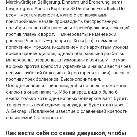
Merckwürdigen Belägerung, Einnahm und Eroberung, samt
beygefügtem Abriß in Kupffer». © Deutsche Fotothek «По
всем… местам крепости, купно с ее наружными
пристройками, начали производить беспрестанную
пальбу, и сперва оба равелины: Пренебрежения, лежащий
против главных ворот, — минеровать; не менее ж и
равелин Резвость — разорять. Хотя [то] с немалым
попечением, трудом, иждивением и с нарочитым уроном
войска производилось, однако оба равелина разбиты,
минерованы, взорваны, штурмованы и взяты. И тотчас
во оных против крепости укрепились и начали вести чрез
весьма глубокий болотистый ров (препятствия) галерею
противу трех болверков: Высокопочитания,
Обнадеживания и Признания, дабы со всею возможною
силою на оные напасть. Ибо наперед видно было б,
ежели только хоть один из оных болверков взят будет,
то крепость необходимо принуждена будет сдаться». Г.
А. Бёклер. «Подлинное известие о славнейшей крепости,
называемой Склонность»
Как вести себя со своей девушкой, чтобы