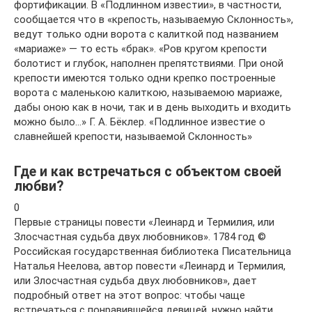
фортификации. В «Подлинном известии», в частности,
сообщается что в «крепость, называемую Склонность»,
ведут только одни ворота с калиткой под названием
«мариаже» — то есть «брак». «Ров кругом крепости
болотист и глубок, наполнен препятствиями. При оной
крепости имеются только одни крепко построенные
ворота с маленькою калиткою, называемою мариаже,
дабы оною как в ночи, так и в день выходить и входить
можно было…» Г. А. Бёклер. «Подлинное известие о
славнейшей крепости, называемой Склонность»
Где и как встречаться с объектом своей
любви?
0
Первые страницы повести «Леинард и Термилия, или
Злосчастная судьба двух любовников». 1784 год ©
Российская государственная библиотека Писательница
Наталья Неелова, автор повести «Леинард и Термилия,
или Злосчастная судьба двух любовников», дает
подробный ответ на этот вопрос: чтобы чаще
встречаться с понравившейся девицей, нужно найти