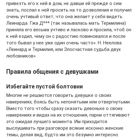
привезть его к ней в дом, не давши ей прежде о сем
знать, послал к ней просить на то дозволения и получил
очень учтивый ответ, что она желает у себя видеть
Леинарда. Гжа Д*** (так называлась мать Термилина)
приняла его весьма учтиво и ласково и просила, чтоб он
к ней ездил, чему он с радостию повиновался и после
того бывал у нее уже один очень часто». Н. Неелова.
«Леинард и Термилия, или Злосчастная судьба двух
любовников»
Правила общения с девушками
Избегайте пустой болтовни
Многие не решаются говорить девушке о своих
намерениях, боясь быть непонятыми или отвергнутыми.
Вместо того чтобы сразу сказать девоньке о своих
намерениях и видах на их отношения, парни оттягивают
это ожидая лучшего момента. Им приходится
выслушивать при разговоре всякие исконно женские
темы, делая вид, будто им это безумно интересно.