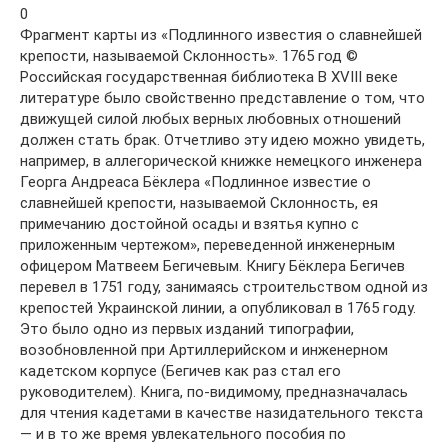
0
Фрагмент карты из «Подлинного известия о славнейшей
крепости, называемой Склонность». 1765 год ©
Российская государственная библиотека В XVIII веке
литературе было свойственно представление о том, что
движущей силой любых верных любовных отношений
должен стать брак. Отчетливо эту идею можно увидеть,
например, в аллегорической книжке немецкого инженера
Георга Андреаса Бёклера «Подлинное известие о
славнейшей крепости, называемой Склонность, ея
примечанию достойной осады и взятья купно с
приложенным чертежом», переведенной инженерным
офицером Матвеем Бегичевым. Книгу Бёклера Бегичев
перевел в 1751 году, занимаясь строительством одной из
крепостей Украинской линии, а опубликовал в 1765 году.
Это было одно из первых изданий типографии,
возобновленной при Артиллерийском и инженерном
кадетском корпусе (Бегичев как раз стал его
руководителем). Книга, по-видимому, предназначалась
для чтения кадетами в качестве назидательного текста
— и в то же время увлекательного пособия по