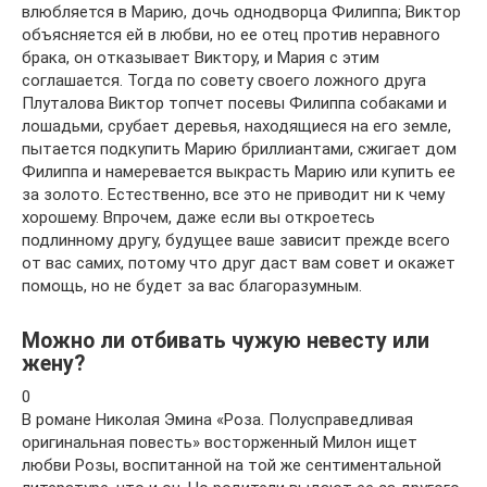
влюбляется в Марию, дочь однодворца Филиппа; Виктор
объясняется ей в любви, но ее отец против неравного
брака, он отказывает Виктору, и Мария с этим
соглашается. Тогда по совету своего ложного друга
Плуталова Виктор топчет посевы Филиппа собаками и
лошадьми, срубает деревья, находящиеся на его земле,
пытается подкупить Марию бриллиантами, сжигает дом
Филиппа и намеревается выкрасть Марию или купить ее
за золото. Естественно, все это не приводит ни к чему
хорошему. Впрочем, даже если вы откроетесь
подлинному другу, будущее ваше зависит прежде всего
от вас самих, потому что друг даст вам совет и окажет
помощь, но не будет за вас благоразумным.
Можно ли отбивать чужую невесту или
жену?
0
В романе Николая Эмина «Роза. Полусправедливая
оригинальная повесть» восторженный Милон ищет
любви Розы, воспитанной на той же сентимен­тальной