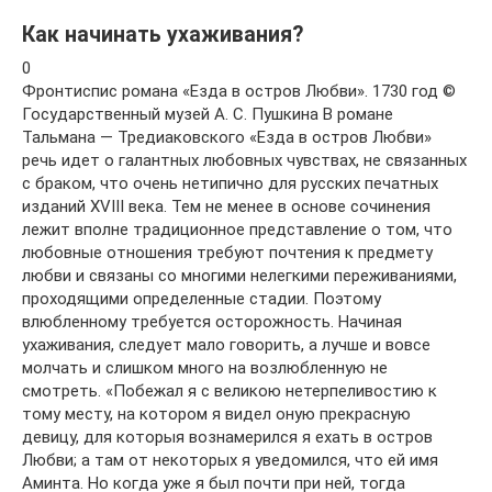
Как начинать ухаживания?
0
Фронтиспис романа «Езда в остров Любви». 1730 год ©
Государственный музей А. С. Пушкина В романе
Тальмана — Тредиаковского «Езда в остров Любви»
речь идет о галантных любовных чувствах, не связанных
с браком, что очень нетипично для русских печатных
изданий XVIII века. Тем не менее в основе сочинения
лежит вполне традиционное представление о том, что
любовные отношения требуют почтения к предмету
любви и связаны со многими нелегкими переживаниями,
проходящими определенные стадии. Поэтому
влюбленному требуется осторожность. Начиная
ухаживания, следует мало говорить, а лучше и вовсе
молчать и слишком много на возлюбленную не
смотреть. «Побежал я с великою нетерпеливостию к
тому месту, на котором я видел оную прекрасную
девицу, для которыя вознамерился я ехать в остров
Любви; а там от некоторых я уведомился, что ей имя
Аминта. Но когда уже я был почти при ней, тогда