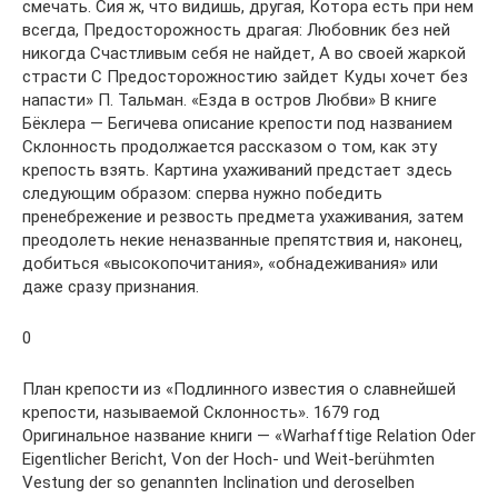
смечать. Сия ж, что видишь, другая, Котора есть при нем
всегда, Предосторожность драгая: Любовник без ней
никогда Счастливым себя не найдет, А во своей жаркой
страсти С Предосторожностию зайдет Куды хочет без
напасти» П. Тальман. «Езда в остров Любви» В книге
Бёклера — Бегичева описание крепости под названием
Склонность продолжается рассказом о том, как эту
крепость взять. Картина ухаживаний предстает здесь
следующим образом: сперва нужно победить
пренебрежение и резвость предмета ухаживания, затем
преодолеть некие неназванные препятствия и, наконец,
добиться «высокопочитания», «обнадеживания» или
даже сразу признания.
0
План крепости из «Подлинного известия о славнейшей
крепости, называемой Склонность». 1679 год
Оригинальное название книги — «Warhafftige Relation Oder
Eigentlicher Bericht, Von der Hoch- und Weit-berühmten
Vestung der so genannten Inclination und deroselben