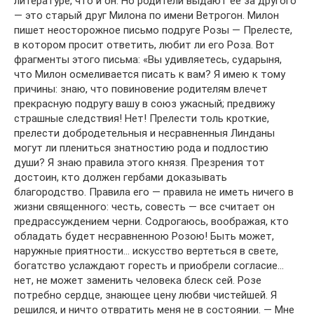
литературе, что и он. Но родители выдают ее за другого
— это старый друг Милона по имени Ветрогон. Милон
пишет неосторожное письмо подруге Розы — Прелесте,
в котором просит ответить, любит ли его Роза. Вот
фрагменты этого письма: «Вы удивляетесь, сударыня,
что Милон осмеливается писать к вам? Я имею к тому
причины: знаю, что повиновение родителям влечет
прекрасную подругу вашу в союз ужасный; предвижу
страшные следствия! Нет! Прелести толь кроткие,
прелести добродетельныя и несравненныя Линданы
могут ли плениться знатностию рода и подлостию
души? Я знаю правила этого князя. Презрения тот
достоин, кто должен гербами доказывать
благородство. Правила его — правила не иметь ничего в
жизни священного: честь, совесть — все считает он
предрассуждением черни. Содрогаюсь, воображая, кто
обладать будет несравненною Розою! Быть может,
наружные приятности… искусство вертеться в свете,
богатство услаждают горесть и приобрели согласие…
нет, не может заменить человека блеск сей. Розе
потребно сердце, знающее цену любви чистейшей. Я
решился, и ничто отвратить меня не в состоянии. — Мне