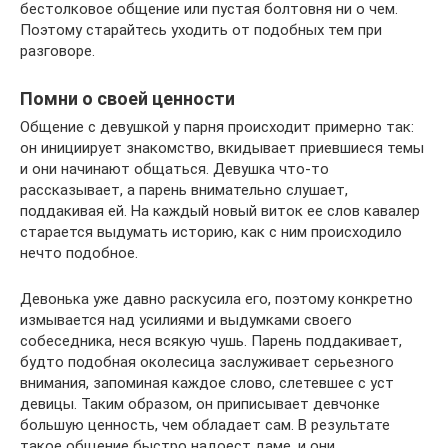
бестолковое общение или пустая болтовня ни о чем.
Поэтому старайтесь уходить от подобных тем при
разговоре.
Помни о своей ценности
Общение с девушкой у парня происходит примерно так:
он инициирует знакомство, вкидывает приевшиеся темы
и они начинают общаться. Девушка что-то
рассказывает, а парень внимательно слушает,
поддакивая ей. На каждый новый виток ее слов кавалер
старается выдумать историю, как c ним происходило
нечто подобное.
Девонька уже давно раскусила его, поэтому конкретно
измывается над усилиями и выдумками своего
собеседника, неся всякую чушь. Парень поддакивает,
будто подобная околесица заслуживает серьезного
внимания, запоминая каждое слово, слетевшее с уст
девицы. Таким образом, он приписывает девчонке
большую ценность, чем обладает сам. В результате
такое общение быстро надоест даме, и они