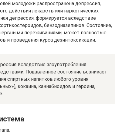
елей молодежи распространена депрессия,
ного действия лекарств или наркотических
нная депрессия, формируется вследствие
кортикостероидов, бензодиазепинов. Состояние,
 нервными переживаниями, может полностью
ов и проведения курса дезинтоксикации.
прессия вследствие злоупотребления
едствами. Подавленное состояние возникает
ния спиртных напитков любого уровня
ьных»), кокаина, каннабиоидов и героина,
в.
система
апа.