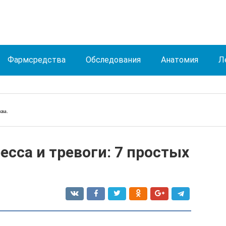
Фармсредства
Обследования
Анатомия
Л
ква
.
есса и тревоги: 7 простых