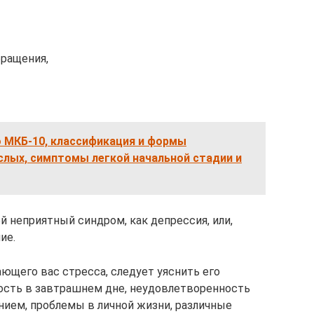
ращения,
о МКБ-10, классификация и формы
слых, симптомы легкой начальной стадии и
 неприятный синдром, как депрессия, или,
ие.
ающего вас стресса, следует уяснить его
ость в завтрашнем дне, неудовлетворенность
ием, проблемы в личной жизни, различные