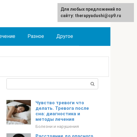
Для любых предложений по
сайту: therapyadushi@cp9.ru
ечение
Разное
Другое
Поиск:
Чувство тревоги что
делать. Тревога после
сна: диагностика и
методы лечения
Болезни и нарушения
Расстояние до опасного