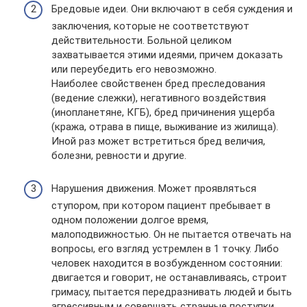
Бредовые идеи. Они включают в себя суждения и
заключения, которые не соответствуют
действительности. Больной целиком
захватывается этими идеями, причем доказать
или переубедить его невозможно.
Наиболее свойственен бред преследования
(ведение слежки), негативного воздействия
(инопланетяне, КГБ), бред причинения ущерба
(кража, отрава в пище, выживание из жилища).
Иной раз может встретиться бред величия,
болезни, ревности и другие.
Нарушения движения. Может проявляться
ступором, при котором пациент пребывает в
одном положении долгое время,
малоподвижностью. Он не пытается отвечать на
вопросы, его взгляд устремлен в 1 точку. Либо
человек находится в возбужденном состоянии:
двигается и говорит, не останавливаясь, строит
гримасу, пытается передразнивать людей и быть
агрессивным и совершать странные поступки.