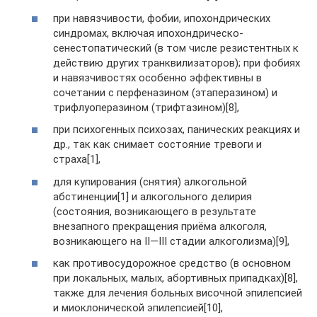
при навязчивости, фобии, ипохондрических
синдромах, включая ипохондрическо-
сенестопатический (в том числе резистентных к
действию других транквилизаторов); при фобиях
и навязчивостях особенно эффективны в
сочетании с перфеназином (этаперазином) и
трифлуоперазином (трифтазином)[8],
при психогенных психозах, панических реакциях и
др., так как снимает состояние тревоги и
страха[1],
для купирования (снятия) алкогольной
абстиненции[1] и алкогольного делирия
(состояния, возникающего в результате
внезапного прекращения приёма алкоголя,
возникающего на II—III стадии алкоголизма)[9],
как противосудорожное средство (в основном
при локальных, малых, абортивных припадках)[8],
также для лечения больных височной эпилепсией
и миоклонической эпилепсией[10],