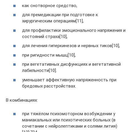
как снотворное средство,
для премедикации при подготовке к
хирургическим операциям[11],
для профилактики эмоционального напряжения и
состояний страха[10],
для лечения гиперкинезов и нервных тиков[10],
при ригидности мышц[10],
при вегетативных дисфункциях и вегетативной
лабильности[10].
уменьшает аффективную напряженность при
бредовых расстройствах.
В комбинациях:
при тяжёлом психомоторном возбуждении у
маниакальных или психотических больных (в
сочетании с нейролептиками и солями лития)