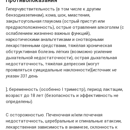
Противопоказания
Гиперчувствительность (в том числе к другим
бензодиазепинам), кома, шок, миастения,
закрытоугольная глаукома (острый приступ или
предрасположенность), острые отравления алкоголем (с
ослаблением жизненно важных функций),
наркотическими анальгетиками и снотворными
лекарственными средствами, тяжёлая хроническая
обструктивная болезнь лёгких (возможно усиление
дыхательной недостаточности), острая дыхательная
недостаточность, тяжёлая депрессия (могут
проявляться суицидальные наклонности)[
источник не
указан 331 день
]; беременность (особенно I триместр), период лактации,
возраст до 18 лет (безопасность и эффективность не
определены).
C осторожностью. Печеночная и/или почечная
недостаточность, церебральные и спинальные атаксии,
лекарственная зависимость в анамнезе, склонность к