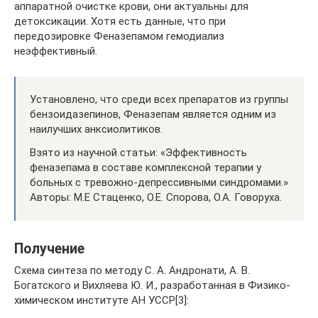
аппаратной очистке крови, они актуальны для
детоксикации. Хотя есть данные, что при
передозировке Феназепамом гемодиализ
неэффективный.
Установлено, что среди всех препаратов из группы
бензоидазепинов, Феназепам является одним из
наилучших анксиолитиков.
Взято из научной статьи: «Эффективность
феназепама в составе комплексной терапии у
больных с тревожно-депрессивными синдромами.»
Авторы: М.Е Стаценко, О.Е. Спорова, О.А. Говоруха.
Получение
Схема синтеза по методу С. А. Андронати, А. В.
Богатского и Вихляева Ю. И., разработанная в Физико-
химическом институте АН УССР[3]: