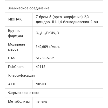
Химическое соединение
7-бром-5-(орто-хлорфенил)-2,3-
ИЮПАК
дигидро-1Н-1,4-бензодиазепин-2-он
Брутто-
C₁₅H₁₀BrClN₂O
формула
Молярная
349,609 г/моль
масса
CAS
51753-57-2
PubChem
40113
Классификация
АТХ
N05BX
Фармакокинетика
Метаболизм
печень