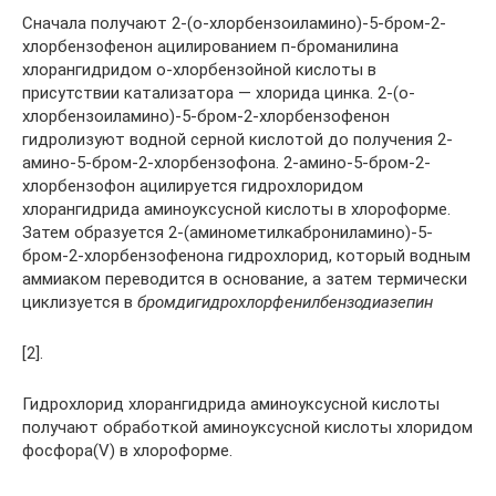
Сначала получают 2-(о-хлорбензоиламино)-5-бром-2-
хлорбензофенон ацилированием п-броманилина
хлорангидридом о-хлорбензойной кислоты в
присутствии катализатора — хлорида цинка. 2-(о-
хлорбензоиламино)-5-бром-2-хлорбензофенон
гидролизуют водной серной кислотой до получения 2-
амино-5-бром-2-хлорбензофона. 2-амино-5-бром-2-
хлорбензофон ацилируется гидрохлоридом
хлорангидрида аминоуксусной кислоты в хлороформе.
Затем образуется 2-(аминометилкаброниламино)-5-
бром-2-хлорбензофенона гидрохлорид, который водным
аммиаком переводится в основание, а затем термически
циклизуется в
бромдигидрохлорфенилбензодиазепин
[2].
Гидрохлорид хлорангидрида аминоуксусной кислоты
получают обработкой аминоуксусной кислоты хлоридом
фосфора(V) в хлороформе.