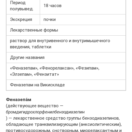
Период
18 часов
полувывед.
Экскреция
почки
Лекарственные формы
раствор для внутривенного и внутримышечного
введения, таблетки
Другие названия
«Феназепам», «Фенорелаксан», «Фезипам»,
«Элзепам», «Фензитат»
Феназепам на Викискладе
Феназепа́м
(действующее вещество —
бромдигидрохлорфенилбензодиазепин
) — лекарственное средство группы бензодиазепинов,
обладающее транквилизирующим (анксиолитическим),
противосудорожным, снотворным, миорелаксантным и