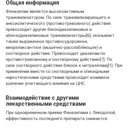
Общая информация
Феназепам является высокоактивным
транквилизатором. По силе транквилизирующего и
анксиолитического (противотревожного) действия
превосходит другие бензодиазепиновые и
абензодиазепиновые транквилизаторы[6]; оказывает
также выраженное противосудорожное,
миорелаксантное (мышечно-расслабляющее) и
снотворное действие. Превосходит диазепам по
противотревожному и снотворному действию[7]. По
силе снотворного действия близок к нитразепаму[1]. При
применении вместе со снотворными и опиоидными
наркотическими средствами происходит взаимное
усиление угнетающего влияния на ЦНС.
Взаимодействие с другими
лекарственными средствами
При одновременном приема Феназепама с Леводопой,
эффективность последнего препарата снижается.