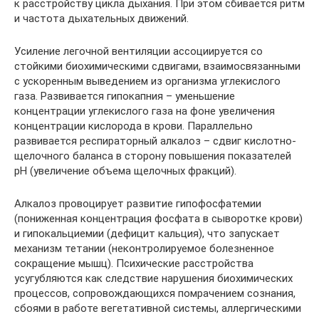
к расстройству цикла дыхания. При этом сбивается ритм
и частота дыхательных движений.
Усиление легочной вентиляции ассоциируется со
стойкими биохимическими сдвигами, взаимосвязанными
с ускоренным выведением из организма углекислого
газа. Развивается гипокапния – уменьшение
концентрации углекислого газа на фоне увеличения
концентрации кислорода в крови. Параллельно
развивается респираторный алкалоз – сдвиг кислотно-
щелочного баланса в сторону повышения показателей
рН (увеличение объема щелочных фракций).
Алкалоз провоцирует развитие гипофосфатемии
(пониженная концентрация фосфата в сыворотке крови)
и гипокальциемии (дефицит кальция), что запускает
механизм тетании (неконтролируемое болезненное
сокращение мышц). Психические расстройства
усугубляются как следствие нарушения биохимических
процессов, сопровождающихся помрачением сознания,
сбоями в работе вегетативной системы, аллергическими