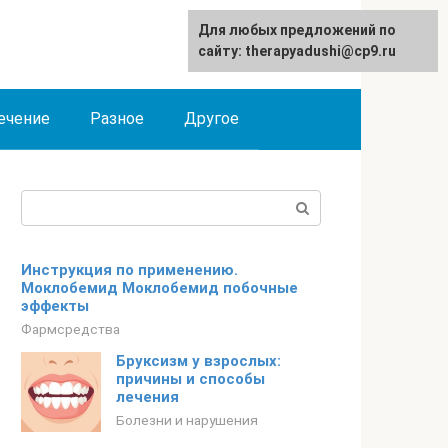
Для любых предложений по
сайту: therapyadushi@cp9.ru
ечение
Разное
Другое
Поиск:
Инструкция по применению.
Моклобемид Моклобемид побочные
эффекты
Фармсредства
Бруксизм у взрослых:
причины и способы
лечения
Болезни и нарушения