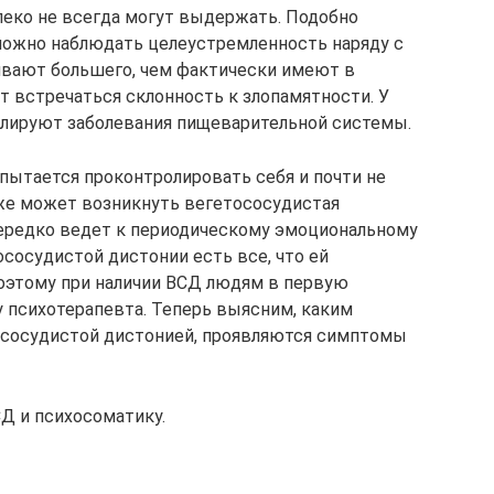
леко не всегда могут выдержать. Подобно
 можно наблюдать целеустремленность наряду с
ивают большего, чем фактически имеют в
т встречаться склонность к злопамятности. У
алируют заболевания пищеварительной системы.
о пытается проконтролировать себя и почти не
оже может возникнуть вегетососудистая
нередко ведет к периодическому эмоциональному
ососудистой дистонии есть все, что ей
 Поэтому при наличии ВСД людям в первую
у психотерапевта. Теперь выясним, каким
ососудистой дистонией, проявляются симптомы
Д и психосоматику.