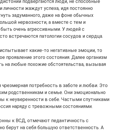
 дистонии подвергаются люди, не способные
и личности жаждут успеха, идя постоянно
игнуть задуманного, даже на фоне обычных
большой нервозности, а вместе с тем и
 быть очень агрессивными. У людей с
сто встречаются патологии сосудов и сердца.
о испытывает какие-то негативные эмоции, то
ое проявление этого состояния. Далее организм
ть на любые похожие обстоятельства, вызывая
 чрезмерная потребность в заботе и любви. Это
ким родственникам и семье. Они эмоционально
нны к неуверенности в себе. Частыми спутниками
ессия наряду с тревожными состояниями.
онны к ВСД, отмечают педантичность с
о берут на себя большую ответственность. А