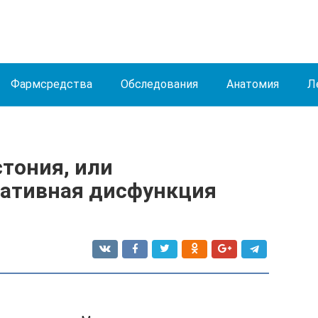
Фармсредства
Обследования
Анатомия
Л
тония, или
тативная дисфункция