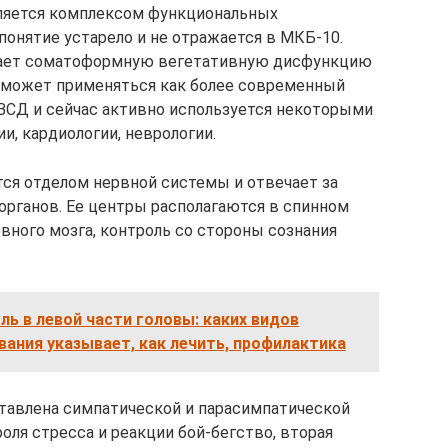
вляется комплексом функциональных
понятие устарело и не отражается в МКБ-10.
чает соматоформную вегетативную дисфункцию
е может применяться как более современный
 ВСД и сейчас активно используется некоторыми
и, кардиологии, неврологии.
тся отделом нервной системы и отвечает за
органов. Ее центры располагаются в спинном
вного мозга, контроль со стороны сознания
ь в левой части головы: каких видов
вания указывает, как лечить, профилактика
тавлена симпатической и парасимпатической
оля стресса и реакции бой-бегство, вторая