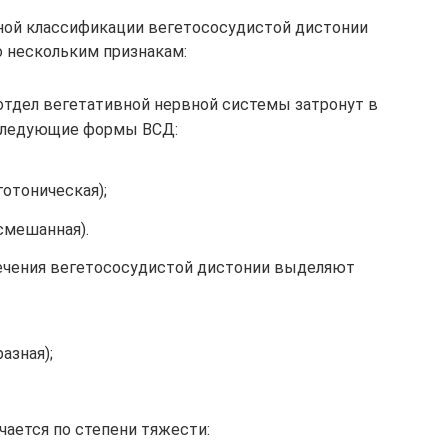
ной классификации вегетососудистой дистонии
о нескольким признакам:
 отдел вегетативной нервной системы затронут в
следующие формы ВСД:
отоническая);
смешанная).
течения вегетососудистой дистонии выделяют
азная);
чается по степени тяжести: