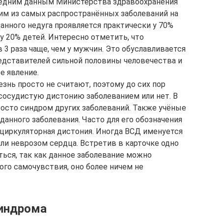
следним данным Министерства здравоохранения
им из самых распространённых заболеваний на
анного недуга проявляется практически у 70%
у 20% детей. Интересно отметить, что
 3 раза чаще, чем у мужчин. Это обуславливается
едставителей сильной половины человечества и
е явление.
езнь просто не считают, поэтому до сих пор
сосудистую дистонию заболеванием или нет. В
росто синдром других заболеваний. Также учёные
данного заболевания. Часто для его обозначения
оциркуляторная дистония. Иногда ВСД именуется
ли неврозом сердца. Встретив в карточке одно
ться, так как данное заболевание можно
хого самочувствия, оно более ничем не
синдрома