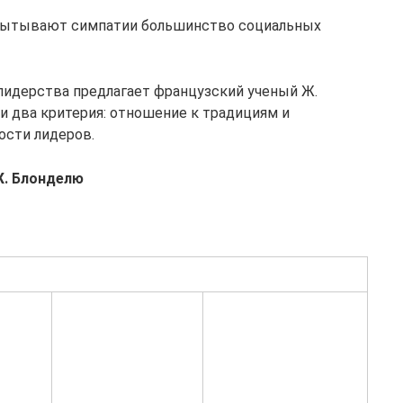
спытывают симпатии большинст­во социальных
лидерства предлагает французский ученый Ж.
и два критерия: отношение к традици­ям и
ости лидеров.
Ж. Блонделю