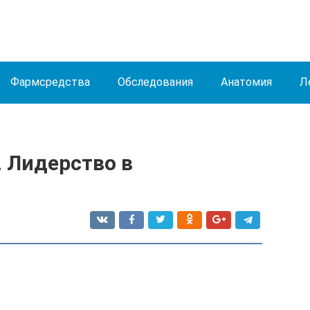
Фармсредства
Обследования
Анатомия
Л
 Лидерство в