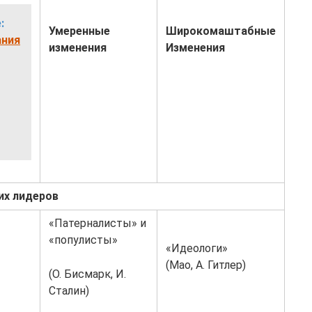
:
Умеренные
Широкомаштабные
ания
изменения
Изменения
их лидеров
«Патерналисты» и
«популисты»
«Идеологи»
(Мао, А. Гитлер)
(О. Бисмарк, И.
Сталин)