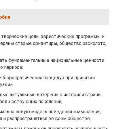
обия
творческие цели, эвристические программы и
утеряны старые ориентиры, общество расколото,
ать фундаментальные национальные ценности
о периода;
и бюрократических процедур при принятии
уации;
ные актуальные интересы с историей страны,
предшествующих поколений;
иально новую модель поведения и мышления,
я и распространяться во всем обществе;
 оптимизм, помочь ей преодолеть неуверенность,