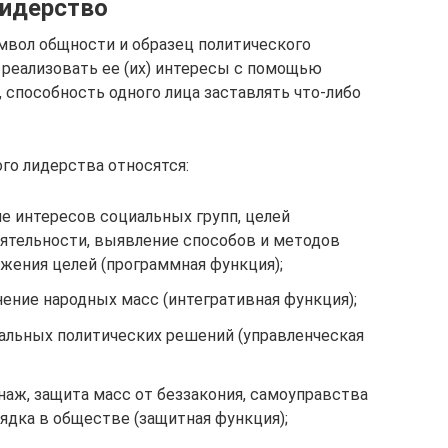
лидерство
мвол общности и образец политического
 реализовать ее (их) интересы с помощью
 способность одного лица заставлять что-либо
о лидерства относятся:
е интересов социальных групп, целей
ятельности, выявление спосо­бов и методов
жения целей (про­граммная функция);
ение народных масс (интегративная функция);
альных политических решений (уп­равленческая
аж, защита масс от беззакония, самоуправства
ядка в обществе (защитная функция);