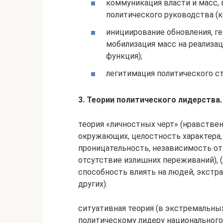
коммуникация власти и масс,
политического руководства (
инициирование обновления, г
мобилизация масс на реализа
функция);
легитимация политического ст
3.
Теории политического лидерства.
теория «личностных черт» (нравствен
окружающих, це­лостность характера
проницательность, независимость от 
отсутствие излишних переживаний), (
способность влиять на людей, экстр
других).
ситуативная теория (в экстремальны
политическому лидеру национального