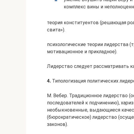
комплекс вины и неполноценн
теория конституентов (решающая рол
свита»).
пси­хологические теории лидерства (
мотивационное и при­кладное).
Лидерство следует рассматривать к
4.
Типологизация политических лидер
М. Вебер. Традиционное лидерство (о
последователей к подчинению), хари
не­обыкновенные, выдающиеся качес
(бюрократическое) лидерство (осу­ще
законов).