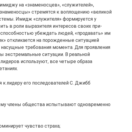
 имиджу на «знаменосцев», «служителей»,
«знаменосцы» стремятся к воплощению «великой
истемы. Имидж «служителя» формируется у
ить в роли выразителя интересов своих при­
 способностью убеждать людей, «продавать» им
ник» откликается на порожденные ситуацией
 насущные требования момента. Для проявления
ы экстремальные ситуации. В реаль­ной
лидеров используют, все четыре образа
етаниях.
к лидеру его последова­телей С. Джибб
орому члены общества испытывают одно­временно
доминирует чувство страха;