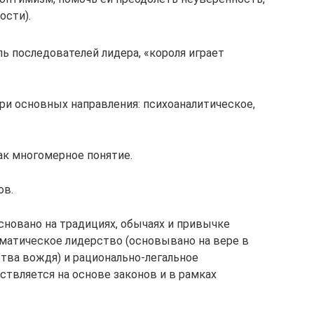
ости).
ь последователей лидера, «короля играет
три ос­новных направления: психоаналитическое,
ак многомерное понятие.
ов.
сновано на традициях, обычаях и привычке
зматическое лидерство (основывано на вере в
тва вождя) и рационально-легальное
ствляется на основе законов и в рамках