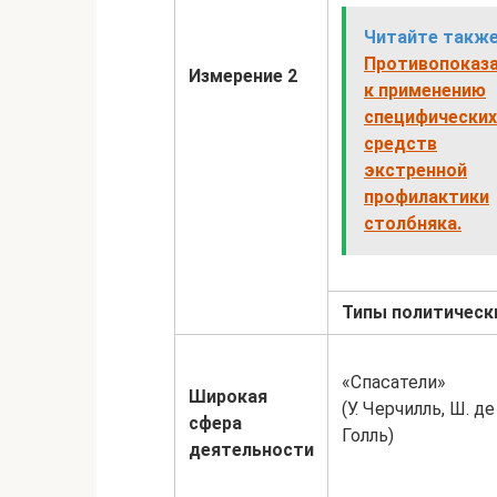
Читайте также
Противопоказ
Измерение 2
к применению
специфических
средств
экстренной
профилактики
столбняка.
Типы политическ
«Спасатели»
Широкая
(У. Черчилль, Ш. де
сфера
Голль)
деятельности