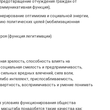
 предотвращение отчуждения граждан от
коммуникативная функция);
енерирование оптимизма и социальной энергии,
цию политических целей (мобилизационная
роя (функция легитима­ции).
ная зрелость, способность влиять на
, социальная смелость и предприимчивость,
сильных вредных влечений, сила воли,
либо интеллект, приспосабливаемость,
авертность, восприим­чивость и умение понимать
х условиях функционирования общества
 масштаба понадобятся такие качества как: