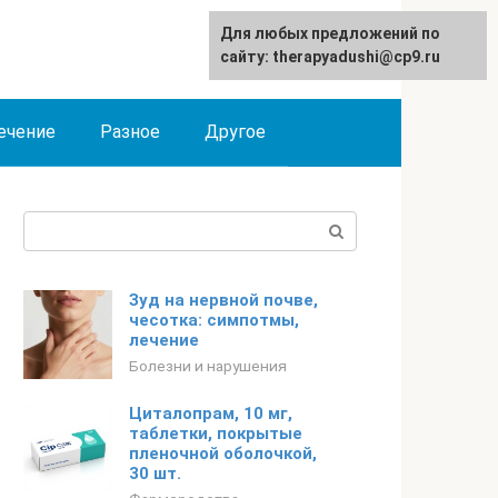
Для любых предложений по
сайту: therapyadushi@cp9.ru
ечение
Разное
Другое
Поиск:
Зуд на нервной почве,
чесотка: симпотмы,
лечение
Болезни и нарушения
Циталопрам, 10 мг,
таблетки, покрытые
пленочной оболочкой,
30 шт.