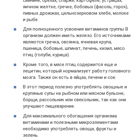
свинине, орехах, спарже, картофеле, устрицах,
яичном желтке, гречке, бобовых (фасоль, горох),
пивных дрожжах, цельнозерновом хлебе, молоке
и рыбе.
Для полноценного усвоения витаминов группы В
организм должен иметь железо. Его источниками
являются гречка, овсянка, ячневая крупа,
пшеница, бобовые, шпинат, печень, кизил, мясо
птиц (голуби, курица).
Кроме того, в мясе птиц содержится еще и
лецитин, который нормализует работу головного
мозга. Также он есть в яйцах, печени и сое.
В этот период полезно употреблять овощные и
крупяные супы на рыбном или мясном бульоне,
борщи, рассольник или свекольник, так как они
улучшают пищеварение.
Для максимального обогащения организма
витаминами и полезными микроэлементами
необходимо употреблять овощи, фрукты и
зелень.