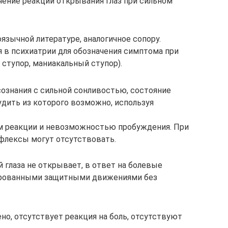
ение реакции открывания глаз при сильном
лоязычной литературе, аналогичное сопору.
я в психиатрии для обозначения симптома при
 ступор, маниакальный ступор).
ознания с сильной сонливостью, состояние
удить из которого возможно, используя
м реакции и невозможностью пробуждения. При
флексы могут отсутствовать.
й глаза не открывает, в ответ на болевые
ированными защитными движениями без
чено, отсутствует реакция на боль, отсутствуют