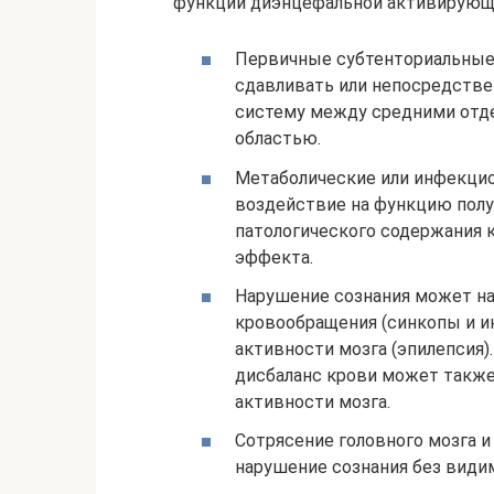
функции диэнцефальной активирующ
Первичные субтенториальные 
сдавливать или непосредств
систему между средними отд
областью.
Метаболические или инфекци
воздействие на функцию полу
патологического содержания 
эффекта.
Нарушение сознания может н
кровообращения (синкопы и и
активности мозга (эпилепсия
дисбаланс крови может такж
активности мозга.
Сотрясение головного мозга 
нарушение сознания без види