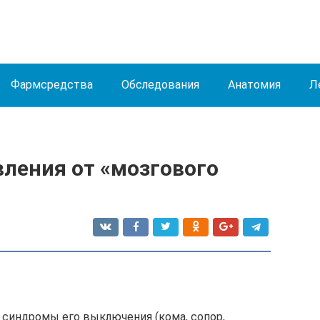
Фармсредства
Обследования
Анатомия
Л
вления от «мозгового
 синдромы его выключения (кома, сопор,