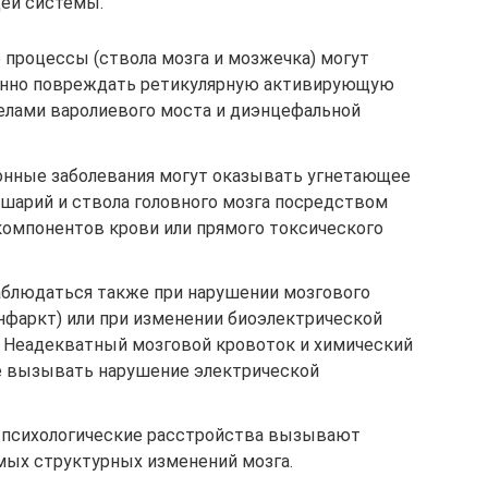
ей системы.
процессы (ствола мозга и мозжечка) могут
енно повреждать ретикулярную активирующую
елами варолиевого моста и диэнцефальной
онные заболевания могут оказывать угнетающее
шарий и ствола головного мозга посредством
компонентов крови или прямого токсического
аблюдаться также при нарушении мозгового
нфаркт) или при изменении биоэлектрической
). Неадекватный мозговой кровоток и химический
е вызывать нарушение электрической
и психологические расстройства вызывают
мых структурных изменений мозга.