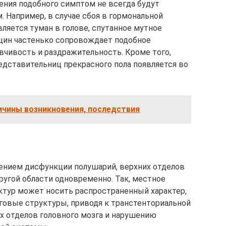
ления подобного симптом не всегда будут
 Например, в случае сбоя в гормональной
вляется туман в голове, спутанное мутное
щин частенько сопровождает подобное
вчивость и раздражительность. Кроме того,
редставительниц прекрасного пола появляется во
ичины возникновения, последствия
ением дисфункции полушарий, верхних отделов
 другой области одновременно. Так, местное
ктур может носить распространенный характер,
говые структуры, приводя к транстенториальной
х отделов головного мозга и нарушению