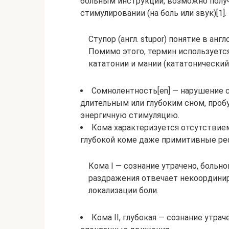
больным инструкций, возможно получ
стимулировании (на боль или звук)[1].
Ступор (англ. stupor) понятие в анг
Помимо этого, термин используетс
кататонии и мании (кататонический
Сомнолентность[en] — нарушение с
длительным или глубоким сном, проб
энергичную стимуляцию.
Кома характеризуется отсутствие
глубокой коме даже примитивные ре
Кома I — сознание утрачено, больно
раздражения отвечает некоордин
локализации боли.
Кома II, глубокая — сознание утра