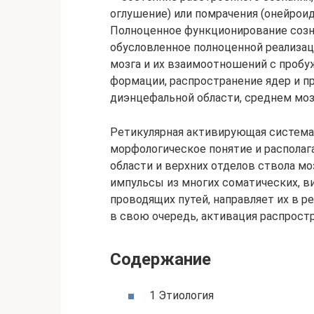
оглушение) или помрачения (онейроид
Полноценное функционирование созн
обусловленное полноценной реализац
мозга и их взаимоотношений с проб
формации, распространение ядер и п
диэнцефальной области, среднем моз
Ретикулярная активирующая система 
морфологическое понятие и располаг
области и верхних отделов ствола м
импульсы из многих соматических, в
проводящих путей, направляет их в ре
в свою очередь, активация распростр
Содержание
1 Этиология