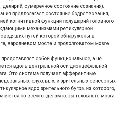
, делирий, сумеречное состояние сознания).
ания предполагает состояние бодрствования,
ией когнитивной функции полушарий головного
уждающими механизмами ретикулярной
роводящих путей которой обнаружены в
ге, варолиевом мосте и продолговатом мозге.
представляет собой функциональное, а не
ается вдоль центральной оси диэнцефальной
озга. Это система получает афферентные
исцеральных, слуховых, и зрительных сенсорных
тикулярное ядро зрительного бугра, из которого,
аняется по всем отделам коры головного мозга.