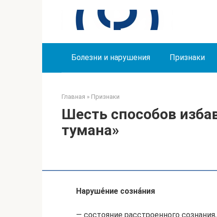
Перейти
к
контенту
Болезни и нарушения
Признаки
Главная
»
Признаки
Шесть способов изба
тумана»
Наруше́ние созна́ния
— состояние расстроенного сознания,