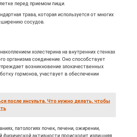
блетке перед приемом пищи.
дартная трава, которая используется от многих
асширению сосудов.
 накоплением холестерина на внутренних стенках
ого организма соединение. Оно способствует
упреждает возникновение злокачественных
ботку гормонов, участвует в обеспечении
ся после инсульта. Что нужно делать, чтобы
ить
иях, патологиях почек, печени, ожирении,
ой физической активности происходит излишняя