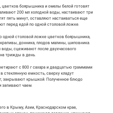
о, цветков боярышника и омелы белой готовят
ливают 200 мл холодной воды, настаивают три
тят пять минут, оставляют настаиваться еще
т перед едой по одной столовой ложке.
о одной столовой ложке цветков боярышника,
 крапивы, донника, плодов малины, шиповника.
й воды, сцеживают после двухчасового
ана трижды в день.
етирают с 800 г сахара и двадцатью граммами
в стеклянную емкость, сверху кладут
г, закрывают крышкой. Полученное блюдо
и запивают чаем.
его в Крыму, Азии, Краснодарском крае,