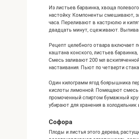
Из листьев барвинка, хвоща полевог
настойку. Компоненты смешивают, за
часа. Переливают в кастрюлю и кипя
двадцать минут, сцеживают. Выпиваю
Рецепт целебного отвара включает п
каштана конского, листьев барвинка,
Смесь заливают 200 мл вскипяченно
настаивания. Пьют по четверти стак
Один килограмм ягод боярышника пер
кислоты лимонной. Помещают смесь 
промоченный спиртом бумажный кру
убирают для хранения в холодильник 
Софора
Плоды и листья этого дерева, растущ