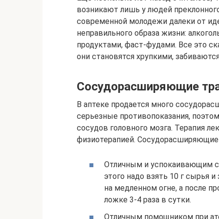
возникают лишь у людей преклонного
современной молодежи далеки от иде
неправильного образа жизни: алкогол
продуктами, фаст-фудами. Все это с
они становятся хрупкими, забиваютс
Сосудорасширяющие тр
В аптеке продается много сосудора
серьезные противопоказания, поэто
сосудов головного мозга. Терапия л
физиотерапией. Сосудорасширяющие 
Отличным и успокаивающим ср
этого надо взять 10 г сырья и
на медленном огне, а после пр
ложке 3-4 раза в сутки.
Отличным помощником при ате