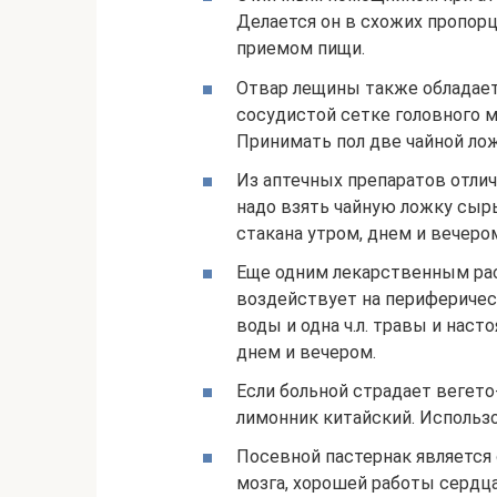
Делается он в схожих пропорци
приемом пищи.
Отвар лещины также обладает
сосудистой сетке головного м
Принимать пол две чайной ложк
Из аптечных препаратов отли
надо взять чайную ложку сырь
стакана утром, днем и вечеро
Еще одним лекарственным рас
воздействует на периферичес
воды и одна ч.л. травы и наст
днем и вечером.
Если больной страдает вегет
лимонник китайский. Использов
Посевной пастернак является 
мозга, хорошей работы сердца