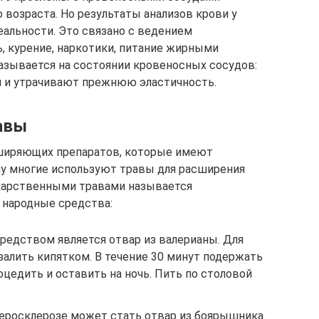
 возраста. Но результаты анализов крови у
альности. Это связано с ведением
ь, курение, наркотики, питание жирными
казывается на состоянии кровеносных сосудов:
я и утрачивают прежнюю эластичность.
авы
сширяющих препаратов, которые имеют
му многие используют травы для расширения
екарственными травами называется
народные средства:
едством является отвар из валерианы. Для
 залить кипятком. В течение 30 минут подержать
оцедить и оставить на ночь. Пить по столовой
росклерозе может стать отвар из боярышника.