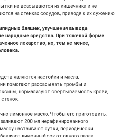
бытки не всасываются из кишечника и не
аются на стенках сосудов, приводя к их сужению.
ипидных бляшек, улучшения вывода
ые народные средства. При тяжелой форме
аченное лекарство, но, тем не менее,
еловека.
дств являются настойки и масла,
Они помогают рассасывать тромбы и
оксины, нормализуют свертываемость крови,
стенок.
но-лимонное масло. Чтобы его приготовить,
, заливают 200 мл нерафинированного
массу настаивают сутки, периодически
обавляют лимонный сок от одного плода,