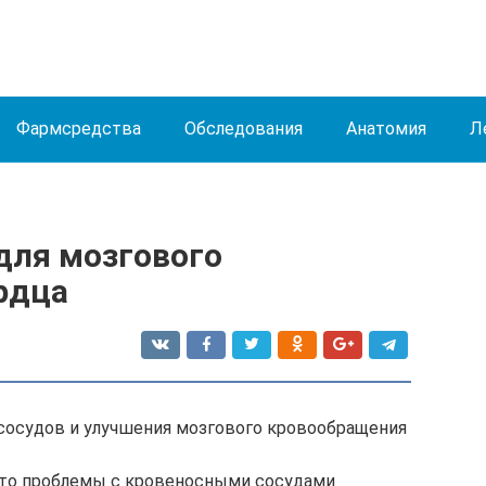
Фармсредства
Обследования
Анатомия
Л
для мозгового
рдца
сосудов и улучшения мозгового кровообращения
 что проблемы с кровеносными сосудами