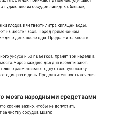
дистых стенок, понижают давление, улучшают
ют удалению из сосудов липидных бляшек,
жки плодов и четверти литра кипящей воды.
ют на шесть часов. Перед применением
ижды в день после еды. Продолжительность
ного уксуса и 50 г цветков. Хранят три недели в
 месте. Через каждые два дня взбалтывают.
ительно размешивают одну столовую ложку
ют один раз в день. Продолжительность лечения
го мозга народными средствами
это крайне важно, чтобы не допустить
 за чистку сосудов мозга: