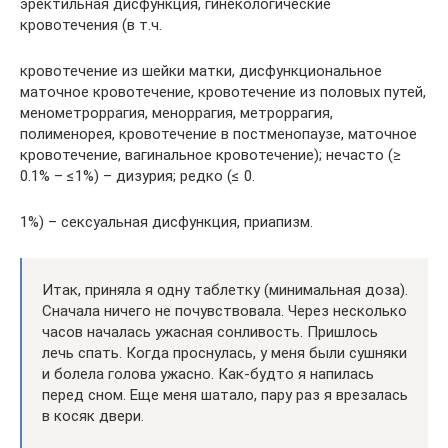
эректильная дисфункция, гинекологические
кровотечения (в т.ч.
кровотечение из шейки матки, дисфункциональное
маточное кровотечение, кровотечение из половых путей,
менометроррагия, меноррагия, метроррагия,
полименорея, кровотечение в постменопаузе, маточное
кровотечение, вагинальное кровотечение); нечасто (≥
0.1% – ≤1%) – дизурия; редко (≤ 0.
1%) – сексуальная дисфункция, приапизм.
Итак, приняла я одну таблетку (минимальная доза).
Сначала ничего не почувствовала. Через несколько
часов началась ужасная сонливость. Пришлось
лечь спать. Когда проснулась, у меня были сушняки
и болела голова ужасно. Как-будто я напилась
перед сном. Еще меня шатало, пару раз я врезалась
в косяк двери.