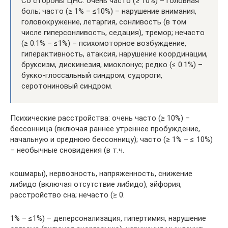
Со стороны ЦНС: очень часто (≥ 10%) – головная
боль; часто (≥ 1% – ≤10%) – нарушение внимания,
головокружение, летаргия, сонливость (в том
числе гиперсонливость, седация), тремор; нечасто
(≥ 0.1% – ≤1%) – психомоторное возбуждение,
гиперактивность, атаксия, нарушение координации,
бруксизм, дискинезия, миоклонус; редко (≤ 0.1%) –
букко-глоссальный синдром, судороги,
серотониновый синдром.
Психические расстройства: очень часто (≥ 10%) –
бессонница (включая раннее утреннее пробуждение,
начальную и среднюю бессонницу); часто (≥ 1% – ≤ 10%)
– необычные сновидения (в т.ч.
кошмары), нервозность, напряженность, снижение
либидо (включая отсутствие либидо), эйфория,
расстройство сна; нечасто (≥ 0.
1% – ≤1%) – деперсонализация, гипертимия, нарушение