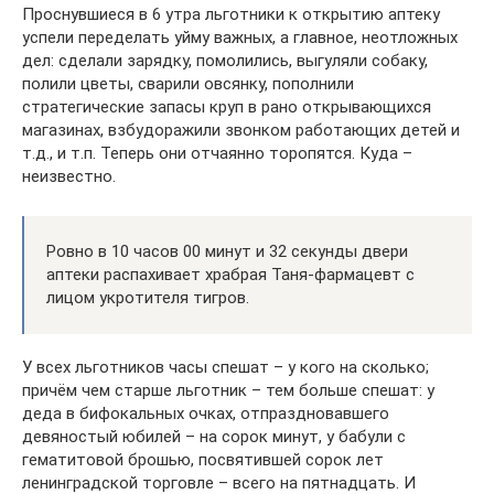
Проснувшиеся в 6 утра льготники к открытию аптеку
успели переделать уйму важных, а главное, неотложных
дел: сделали зарядку, помолились, выгуляли собаку,
полили цветы, сварили овсянку, пополнили
стратегические запасы круп в рано открывающихся
магазинах, взбудоражили звонком работающих детей и
т.д., и т.п. Теперь они отчаянно торопятся. Куда –
неизвестно.
Ровно в 10 часов 00 минут и 32 секунды двери
аптеки распахивает храбрая Таня-фармацевт с
лицом укротителя тигров.
У всех льготников часы спешат – у кого на сколько;
причём чем старше льготник – тем больше спешат: у
деда в бифокальных очках, отпраздновавшего
девяностый юбилей – на сорок минут, у бабули с
гематитовой брошью, посвятившей сорок лет
ленинградской торговле – всего на пятнадцать. И