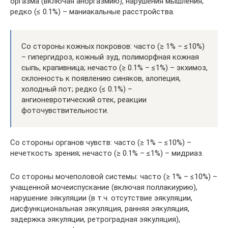
оргазма (включая аноргазмию), нарушения мышления;
редко (≤ 0.1%) – маниакальные расстройства.
Со стороны кожных покровов: часто (≥ 1% – ≤10%)
– гипергидроз, кожный зуд, полиморфная кожная
сыпь, крапивница; нечасто (≥ 0.1% – ≤1%) – экхимоз,
склонность к появлению синяков, алопеция,
холодный пот; редко (≤ 0.1%) –
ангионевротический отек, реакции
фоточувствительности.
Со стороны органов чувств: часто (≥ 1% – ≤10%) –
нечеткость зрения; нечасто (≥ 0.1% – ≤1%) – мидриаз.
Со стороны мочеполовой системы: часто (≥ 1% – ≤10%) –
учащенной мочеиспускание (включая поллакиурию),
нарушение эякуляции (в т.ч. отсутствие эякуляции,
дисфункциональная эякуляция, ранняя эякуляция,
задержка эякуляции, ретроградная эякуляция),