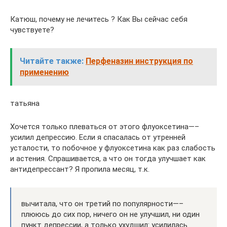
Катюш, почему не лечитесь ? Как Вы сейчас себя
чувствуете?
Читайте также:
Перфеназин инструкция по
применению
татьяна
Хочется только плеваться от этого флуоксетина—–
усилил депрессию. Если я спасалась от утренней
усталости, то побочное у флуоксетина как раз слабость
и астения. Спрашивается, а что он тогда улучшает как
антидепрессант? Я пропила месяц, т.к.
вычитала, что он третий по популярности—–
плююсь до сих пор, ничего он не улучшил, ни один
пункт депрессии, а только ухудшил: усилилась