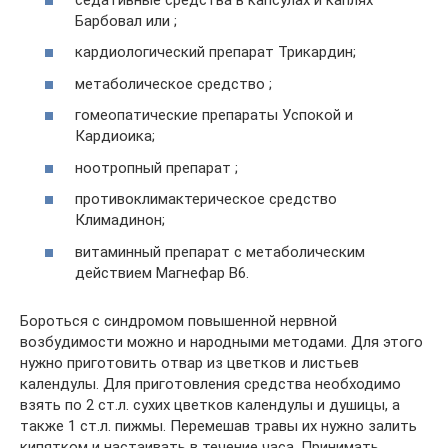
Барбовал или ;
кардиологический препарат Трикардин;
метаболическое средство ;
гомеопатические препараты Успокой и
Кардиоика;
ноотропный препарат ;
противоклимактерическое средство
Климадинон;
витаминный препарат с метаболическим
действием Магнефар В6.
Бороться с синдромом повышенной нервной
возбудимости можно и народными методами. Для этого
нужно приготовить отвар из цветков и листьев
календулы. Для приготовления средства необходимо
взять по 2 ст.л. сухих цветков календулы и душицы, а
также 1 ст.л. пижмы. Перемешав травы их нужно залить
кипятком и настаивать в течение часа. Принимать