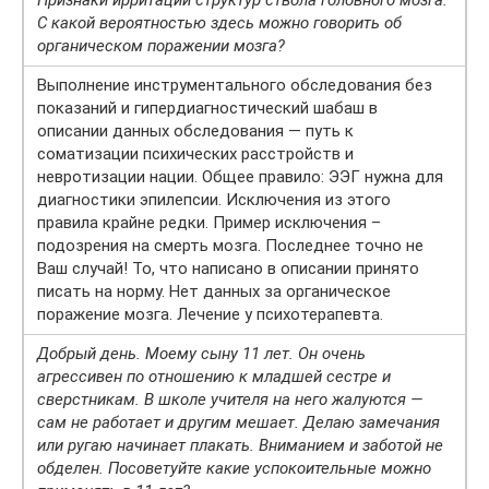
Признаки ирритации структур ствола головного мозга.
С какой вероятностью здесь можно говорить об
органическом поражении мозга?
Выполнение инструментального обследования без
показаний и гипердиагностический шабаш в
описании данных обследования — путь к
соматизации психических расстройств и
невротизации нации. Общее правило: ЭЭГ нужна для
диагностики эпилепсии. Исключения из этого
правила крайне редки. Пример исключения –
подозрения на смерть мозга. Последнее точно не
Ваш случай! То, что написано в описании принято
писать на норму. Нет данных за органическое
поражение мозга. Лечение у психотерапевта.
Добрый день. Моему сыну 11 лет. Он очень
агрессивен по отношению к младшей сестре и
сверстникам. В школе учителя на него жалуются —
сам не работает и другим мешает. Делаю замечания
или ругаю начинает плакать. Вниманием и заботой не
обделен. Посоветуйте какие успокоительные можно