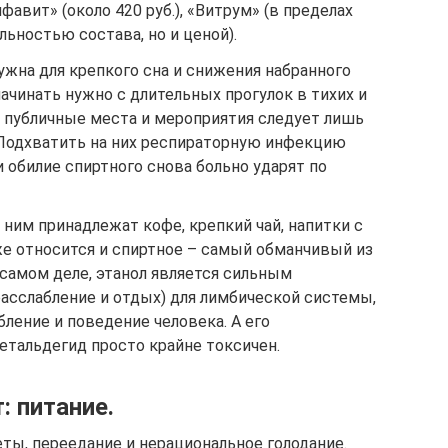
авит» (около 420 руб.), «Витрум» (в пределах
альностью состава, но и ценой).
ужна для крепкого сна и снижения набранного
начинать нужно с длительных прогулок в тихих и
 публичные места и мероприятия следует лишь
Подхватить на них респираторную инфекцию
и обилие спиртного снова больно ударят по
 ним принадлежат кофе, крепкий чай, напитки с
же относится и спиртное – самый обманчивый из
 самом деле, этанол является сильным
расслабление и отдых) для лимбической системы,
бление и поведение человека. А его
тальдегид просто крайне токсичен.
: питание.
ты, переедание и нерациональное голодание.