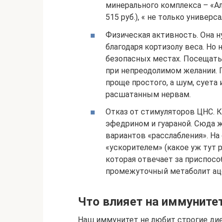
минерального комплекса – «Алф
515 руб.), « не только универс
Физическая активность. Она н
благодаря кортизолу веса. Но 
безопасных местах. Посещать
при непреодолимом желании. 
проще простого, а шум, суета 
расшатанным нервам.
Отказ от стимуляторов ЦНС. К
эфедрином и гуараной. Сюда 
вариантов «расслабления». На
«ускорителем» (какое уж тут 
которая отвечает за приспосо
промежуточный метаболит аце
Что влияет на иммунитет
Наш иммунитет не любит строгие дие