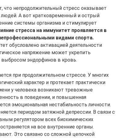
, что непродолжительный стресс оказывает
 людей. А вот кратковременный и острый
енние системы организма и стимулирует
ияние стресса на иммунитет проявляется в
непрофессиональными видами спорта.
тет обусловлено активацией деятельности
гическое напряжение может укрепить
я выбросом эндорфинов в кровь.
ется при продолжительном стрессе. У многих
огический характер и протекает практически
емени у человека возникают тревожные
енность в поведении, и повышенная
яется эмоциональная нестабильность личности.
няется периодом затяжной депрессии. В связи с
новным регулятором всех биохимических
остраняется на все внутренние органы.
ают. Это связано со сложной цепочкой