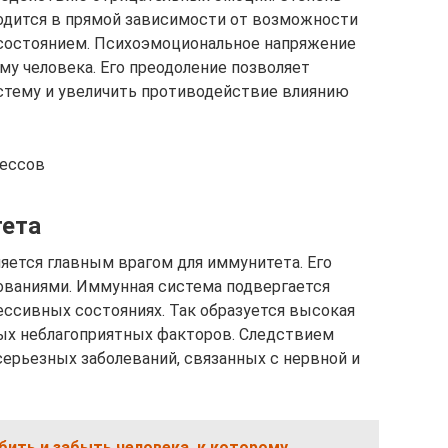
одится в прямой зависимости от возможности
состоянием. Психоэмоциональное напряжение
му человека. Его преодоление позволяет
стему и увеличить противодействие влиянию
рессов
тета
ется главным врагом для иммунитета. Его
ованиями. Иммунная система подвергается
ссивных состояниях. Так образуется высокая
ых неблагоприятных факторов. Следствием
серьезных заболеваний, связанных с нервной и
ить и забыть человека, к которому