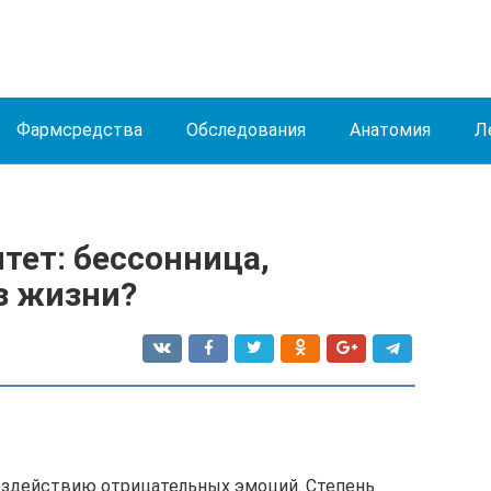
Фармсредства
Обследования
Анатомия
Л
тет: бессонница,
аз жизни?
здействию отрицательных эмоций. Степень