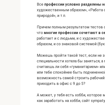
Все
профессии условно разделены н
художественным образом», «Работа с
природой», и т.п.
Причем полным результатом тестов сч
что
многие профессии сочетают в 
работает и с людьми, и с художеств
образом, и со знаковой системой (букв
Можешь пройти такой тест, если не з
специальности хотела бы заняться, 
считаешь ли себя «гуманитарием» ил
или тебе спокойнее быть подчиненной
возможность самой строить рабочий 
приходить в офис с 9 до 5?
А может, у тебя есть хобби, которое 
как заработать на хобби, сайт sympaty