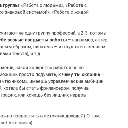
а группы
: «Работа с людьми», «Работа с
о знаковой системой», «Работа с живой
итают не одну группу профессий, а 2-3, потому,
себе разные предметы работы
– например, актер
енным образом, писатель — и с художественным
ами текста), и т.д.
наешь, какой конкретно работой не по
а можешь просто подумать,
к чему ты склонна
–
и «техником», имеешь управленческие амбиции
, хотела бы стать фрилансером, получив
график, или хочешь без лишних нервов
можно превратить в источник дохода? ( О том,
.net уже писал)