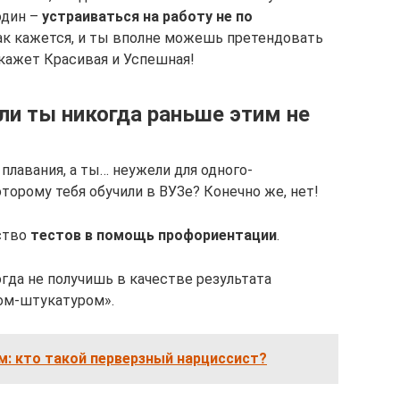
один –
устраиваться на работу не по
как кажется, и ты вполне можешь претендовать
скажет Красивая и Успешная!
сли ты никогда раньше этим не
 плавания, а ты… неужели для одного-
торому тебя обучили в ВУЗе? Конечно же, нет!
ство
тестов в помощь профориентации
.
огда не получишь в качестве результата
ом-штукатуром».
: кто такой перверзный нарциссист?