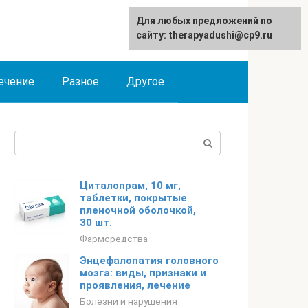
Для любых предложений по
сайту: therapyadushi@cp9.ru
ечение
Разное
Другое
Поиск:
Циталопрам, 10 мг,
таблетки, покрытые
пленочной оболочкой,
30 шт.
Фармсредства
Энцефалопатия головного
мозга: виды, признаки и
проявления, лечение
Болезни и нарушения