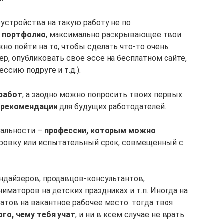
устройства на такую работу не по
 портфолио
, максимально раскрывающее твои
жно пойти на то, чтобы сделать что-то очень
р, опубликовать свое эссе на бесплатном сайте,
сию подруге и т.д.).
работ
, а заодно можно попросить твоих первых
 рекомендации
для будущих работодателей.
иальности –
профессии, которым можно
ировку или испытательный срок, совмещенный с
ндайзеров, продавцов-консультантов,
иматоров на детских праздниках и т.п. Иногда на
тов на вакантное рабочее место: тогда твоя
го, чему тебя учат
, и ни в коем случае не врать