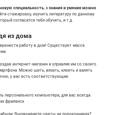
 новую специальность
, а
знания и умения можно
ойти стажировку, изучить литературу по данному
торый согласится тебя обучить, и т.д.
дя из дома
перенести работу в дом! Существует масса
ома.
оздав интернет-магазин и управляя им со своего
артфона. Можно шить, вязать, клеить и валять
нечно, у вас есть соответствующие
ль персонального компьютера, для вас всегда
ах фриланса.
рибыли. Выращиваете цветы на подоконниках?