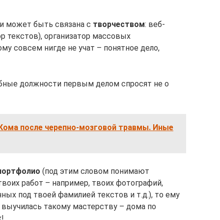
ти может быть связана с
творчеством
: веб-
ор текстов), организатор массовых
ому совсем нигде не учат – понятное дело,
обные должности первым делом спросят не о
Кома после черепно-мозговой травмы. Иные
портфолио
(под этим словом понимают
воих работ – например, твоих фотографий,
ных под твоей фамилией текстов и т.д.), то ему
ы выучилась такому мастерству – дома по
!