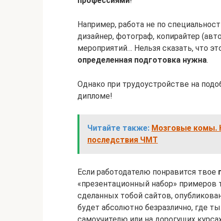
профессиями
!
Например, работа не по специальнос
дизайнер, фотограф, копирайтер (авт
мероприятий… Нельзя сказать, что эт
определенная подготовка нужна
.
Однако при трудоустройстве на под
дипломе!
Читайте также:
Мозговые комы. 
последствия ЧМТ
Если работодателю понравится твое
«презентационный набор» примеров т
сделанных тобой сайтов, опубликован
будет абсолютно безразлично, где т
самоучителю или на дорогущих курсах