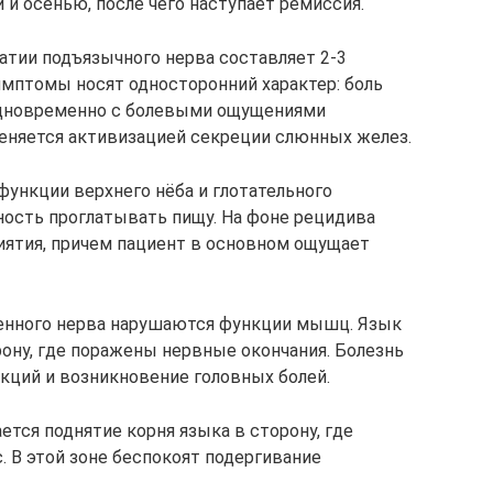
 и осенью, после чего наступает ремиссия.
тии подъязычного нерва составляет 2-3
мптомы носят односторонний характер: боль
 Одновременно с болевыми ощущениями
меняется активизацией секреции слюнных желез.
функции верхнего нёба и глотательного
бность проглатывать пищу. На фоне рецидива
иятия, причем пациент в основном ощущает
женного нерва нарушаются функции мышц. Язык
ону, где поражены нервные окончания. Болезнь
кций и возникновение головных болей.
тся поднятие корня языка в сторону, где
. В этой зоне беспокоят подергивание