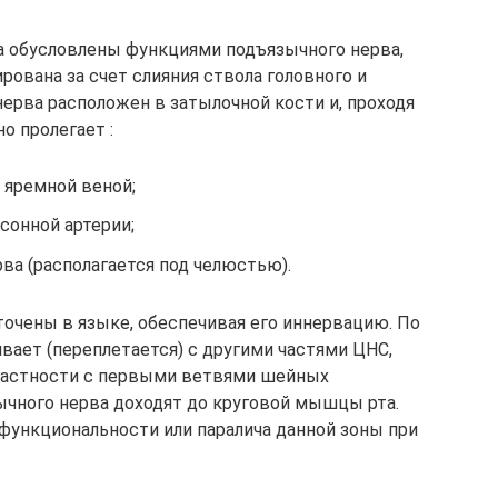
а обусловлены функциями подъязычного нерва,
рована за счет слияния ствола головного и
нерва расположен в затылочной кости и, проходя
о пролегает :
яремной веной;
сонной артерии;
ва (располагается под челюстью).
очены в языке, обеспечивая его иннервацию. По
вает (переплетается) с другими частями ЦНС,
 частности с первыми ветвями шейных
чного нерва доходят до круговой мышцы рта.
функциональности или паралича данной зоны при