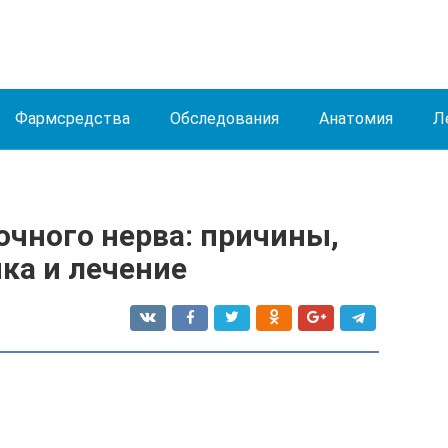
Фармсредства
Обследования
Анатомия
Л
очного нерва: причины,
ка и лечение