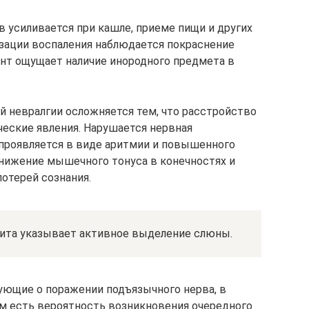
усиливается при кашле, приеме пищи и других
изации воспаления наблюдается покраснение
ент ощущает наличие инородного предмета в
й невралгии осложняется тем, что расстройство
еские явления. Нарушается нервная
 проявляется в виде аритмии и повышенного
нижение мышечного тонуса в конечностях и
отерей сознания.
рита указывает активное выделение слюны.
ющие о поражении подъязычного нерва, в
ом есть вероятность возникновения очередного