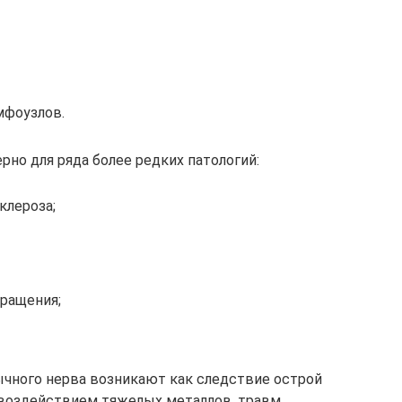
мфоузлов.
но для ряда более редких патологий:
клероза;
ращения;
зычного нерва возникают как следствие острой
 воздействием тяжелых металлов, травм