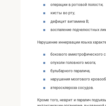
операции в ротовой полости;
кисты во рту;
дефицит витамина В;
воспаление подчелюстных ли
Нарушение иннервации языка характер
бокового амиотрофического с
опухоли головного мозга;
бульбарного паралича;
нарушения мозгового кровооб
атеросклероза сосудов.
Кроме того, неврит и паралич подъя
интоксикации организма, вызванной