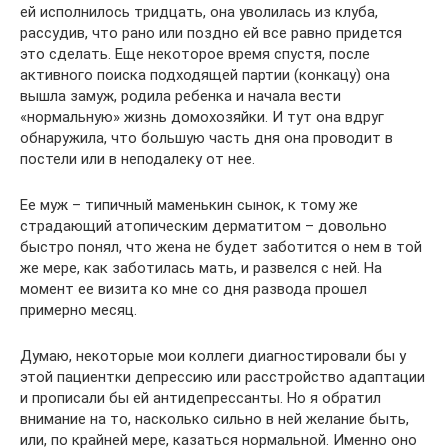
ей исполнилось тридцать, она уволилась из клуба,
рассудив, что рано или поздно ей все равно придется
это сделать. Еще некоторое время спустя, после
активного поиска подходящей партии (конкацу) она
вышла замуж, родила ребенка и начала вести
«нормальную» жизнь домохозяйки. И тут она вдруг
обнаружила, что большую часть дня она проводит в
постели или в неподалеку от нее.
Ее муж – типичный маменькин сынок, к тому же
страдающий атопическим дерматитом – довольно
быстро понял, что жена не будет заботится о нем в той
же мере, как заботилась мать, и развелся с ней. На
момент ее визита ко мне со дня развода прошел
примерно месяц.
Думаю, некоторые мои коллеги диагностировали бы у
этой пациентки депрессию или расстройство адаптации
и прописали бы ей антидепрессанты. Но я обратил
внимание на то, насколько сильно в ней желание быть,
или, по крайней мере, казаться нормальной. Именно оно