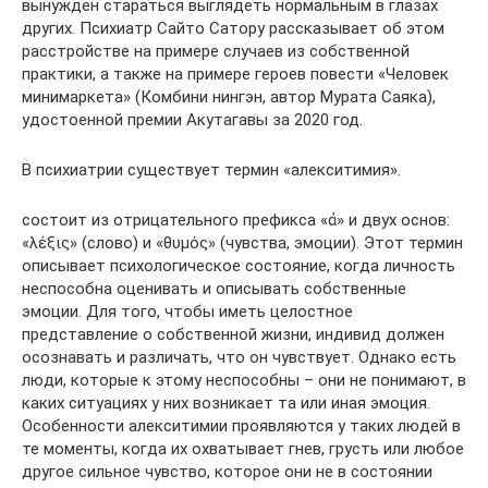
вынужден стараться выглядеть нормальным в глазах
других. Психиатр Сайто Сатору рассказывает об этом
расстройстве на примере случаев из собственной
практики, а также на примере героев повести «Человек
минимаркета» (Комбини нингэн, автор Мурата Саяка),
удостоенной премии Акутагавы за 2020 год.
В психиатрии существует термин «алекситимия».
состоит из отрицательного префикса «ἀ» и двух основ:
«λέξις» (слово) и «θυμός» (чувства, эмоции). Этот термин
описывает психологическое состояние, когда личность
неспособна оценивать и описывать собственные
эмоции. Для того, чтобы иметь целостное
представление о собственной жизни, индивид должен
осознавать и различать, что он чувствует. Однако есть
люди, которые к этому неспособны – они не понимают, в
каких ситуациях у них возникает та или иная эмоция.
Особенности алекситимии проявляются у таких людей в
те моменты, когда их охватывает гнев, грусть или любое
другое сильное чувство, которое они не в состоянии