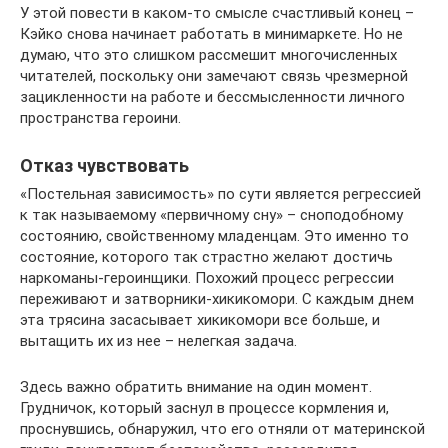
У этой повести в каком-то смысле счастливый конец –
Кэйко снова начинает работать в минимаркете. Но не
думаю, что это слишком рассмешит многочисленных
читателей, поскольку они замечают связь чрезмерной
зацикленности на работе и бессмысленности личного
пространства героини.
Отказ чувствовать
«Постельная зависимость» по сути является регрессией
к так называемому «первичному сну» – сноподобному
состоянию, свойственному младенцам. Это именно то
состояние, которого так страстно желают достичь
наркоманы-героинщики. Похожий процесс регрессии
переживают и затворники-хикикомори. С каждым днем
эта трясина засасывает хикикомори все больше, и
вытащить их из нее – нелегкая задача.
Здесь важно обратить внимание на один момент.
Грудничок, который заснул в процессе кормления и,
проснувшись, обнаружил, что его отняли от материнской