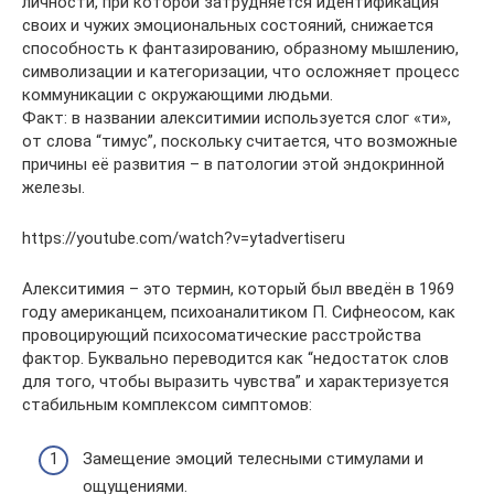
личности, при которой затрудняется идентификация
своих и чужих эмоциональных состояний, снижается
способность к фантазированию, образному мышлению,
символизации и категоризации, что осложняет процесс
коммуникации с окружающими людьми.
Факт: в названии алекситимии используется слог «ти»,
от слова “тимус”, поскольку считается, что возможные
причины её развития – в патологии этой эндокринной
железы.
https://youtube.com/watch?v=ytadvertiseru
Алекситимия – это термин, который был введён в 1969
году американцем, психоаналитиком П. Сифнеосом, как
провоцирующий психосоматические расстройства
фактор. Буквально переводится как “недостаток слов
для того, чтобы выразить чувства” и характеризуется
стабильным комплексом симптомов:
Замещение эмоций телесными стимулами и
ощущениями.