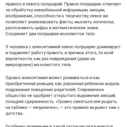
правого и левого полушарий. Правое полушарие отвечает
за обработку невербальной информации, эмоции,
воображение, способности к творчеству, левое же
позволяет анализировать факты, мыслить логически,
распознавать цифры и математические знаки.
Соединяет два полушария мозолистое тело.
У человека с алекситимией левое полушарие доминирует
и подавляет работу правого, и причина этого, по всей
вероятности, как раз повреждения (даже на
микроуровне) мозолистого тела.
Однако алекситимия может развиваться и как
приобретенная реакция, как усвоенная ребенком модель
подражания поведению родителей. Современное
общество не одобряет открытого выражения эмоций,
поощряя сдержанность. «Громко смеяться или рыдать
на публике — неприлично», — это правило внушают нам с
детства.
Особенно уязвимыми в такой ситуации оказываются