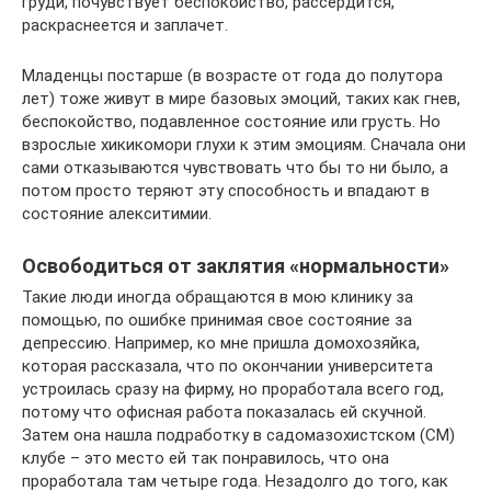
груди, почувствует беспокойство, рассердится,
раскраснеется и заплачет.
Младенцы постарше (в возрасте от года до полутора
лет) тоже живут в мире базовых эмоций, таких как гнев,
беспокойство, подавленное состояние или грусть. Но
взрослые хикикомори глухи к этим эмоциям. Сначала они
сами отказываются чувствовать что бы то ни было, а
потом просто теряют эту способность и впадают в
состояние алекситимии.
Освободиться от заклятия «нормальности»
Такие люди иногда обращаются в мою клинику за
помощью, по ошибке принимая свое состояние за
депрессию. Например, ко мне пришла домохозяйка,
которая рассказала, что по окончании университета
устроилась сразу на фирму, но проработала всего год,
потому что офисная работа показалась ей скучной.
Затем она нашла подработку в садомазохистском (СМ)
клубе – это место ей так понравилось, что она
проработала там четыре года. Незадолго до того, как