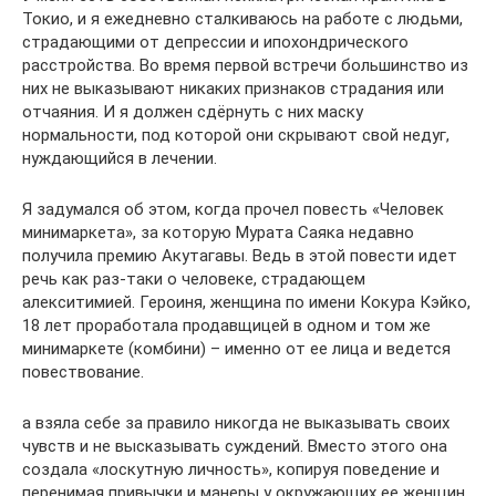
Токио, и я ежедневно сталкиваюсь на работе с людьми,
страдающими от депрессии и ипохондрического
расстройства. Во время первой встречи большинство из
них не выказывают никаких признаков страдания или
отчаяния. И я должен сдёрнуть с них маску
нормальности, под которой они скрывают свой недуг,
нуждающийся в лечении.
Я задумался об этом, когда прочел повесть «Человек
минимаркета», за которую Мурата Саяка недавно
получила премию Акутагавы. Ведь в этой повести идет
речь как раз-таки о человеке, страдающем
алекситимией. Героиня, женщина по имени Кокура Кэйко,
18 лет проработала продавщицей в одном и том же
минимаркете (комбини) – именно от ее лица и ведется
повествование.
а взяла себе за правило никогда не выказывать своих
чувств и не высказывать суждений. Вместо этого она
создала «лоскутную личность», копируя поведение и
перенимая привычки и манеры у окружающих ее женщин