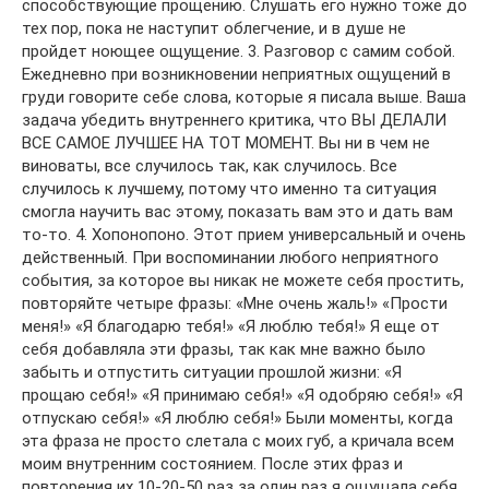
способствующие прощению. Слушать его нужно тоже до
тех пор, пока не наступит облегчение, и в душе не
пройдет ноющее ощущение. 3. Разговор с самим собой.
Ежедневно при возникновении неприятных ощущений в
груди говорите себе слова, которые я писала выше. Ваша
задача убедить внутреннего критика, что ВЫ ДЕЛАЛИ
ВСЕ САМОЕ ЛУЧШЕЕ НА ТОТ МОМЕНТ. Вы ни в чем не
виноваты, все случилось так, как случилось. Все
случилось к лучшему, потому что именно та ситуация
смогла научить вас этому, показать вам это и дать вам
то-то. 4. Хопонопоно. Этот прием универсальный и очень
действенный. При воспоминании любого неприятного
события, за которое вы никак не можете себя простить,
повторяйте четыре фразы: «Мне очень жаль!» «Прости
меня!» «Я благодарю тебя!» «Я люблю тебя!» Я еще от
себя добавляла эти фразы, так как мне важно было
забыть и отпустить ситуации прошлой жизни: «Я
прощаю себя!» «Я принимаю себя!» «Я одобряю себя!» «Я
отпускаю себя!» «Я люблю себя!» Были моменты, когда
эта фраза не просто слетала с моих губ, а кричала всем
моим внутренним состоянием. После этих фраз и
повторения их 10-20-50 раз за один раз я ощущала себя