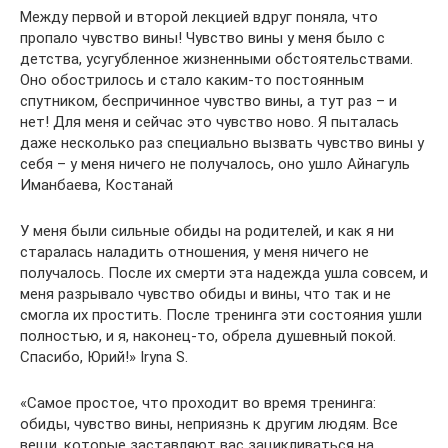
Между первой и второй лекцией вдруг поняла, что
пропало чувство вины! Чувство вины у меня было с
детства, усугубленное жизненными обстоятельствами.
Оно обострилось и стало каким-то постоянным
спутником, беспричинное чувство вины, а тут раз – и
нет! Для меня и сейчас это чувство ново. Я пыталась
даже несколько раз специально вызвать чувство вины у
себя – у меня ничего не получалось, оно ушло Айнагуль
Иманбаева, Костанай
У меня были сильные обиды на родителей, и как я ни
старалась наладить отношения, у меня ничего не
получалось. После их смерти эта надежда ушла совсем, и
меня разрывало чувство обиды и вины, что так и не
смогла их простить. После тренинга эти состояния ушли
полностью, и я, наконец-то, обрела душевный покой.
Спасибо, Юрий!» Iryna S.
«Самое простое, что проходит во время тренинга:
обиды, чувство вины, неприязнь к другим людям. Все
вещи, которые заставляют вас зацикливаться на