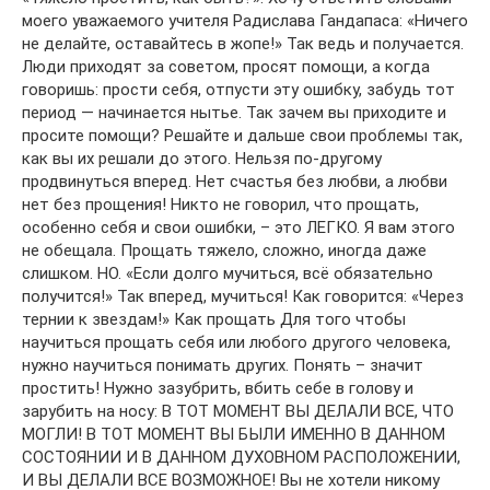
моего уважаемого учителя Радислава Гандапаса: «Ничего
не делайте, оставайтесь в жопе!» Так ведь и получается.
Люди приходят за советом, просят помощи, а когда
говоришь: прости себя, отпусти эту ошибку, забудь тот
период — начинается нытье. Так зачем вы приходите и
просите помощи? Решайте и дальше свои проблемы так,
как вы их решали до этого. Нельзя по-другому
продвинуться вперед. Нет счастья без любви, а любви
нет без прощения! Никто не говорил, что прощать,
особенно себя и свои ошибки, – это ЛЕГКО. Я вам этого
не обещала. Прощать тяжело, сложно, иногда даже
слишком. НО. «Если долго мучиться, всё обязательно
получится!» Так вперед, мучиться! Как говорится: «Через
тернии к звездам!» Как прощать Для того чтобы
научиться прощать себя или любого другого человека,
нужно научиться понимать других. Понять – значит
простить! Нужно зазубрить, вбить себе в голову и
зарубить на носу: В ТОТ МОМЕНТ ВЫ ДЕЛАЛИ ВСЕ, ЧТО
МОГЛИ! В ТОТ МОМЕНТ ВЫ БЫЛИ ИМЕННО В ДАННОМ
СОСТОЯНИИ И В ДАННОМ ДУХОВНОМ РАСПОЛОЖЕНИИ,
И ВЫ ДЕЛАЛИ ВСЕ ВОЗМОЖНОЕ! Вы не хотели никому