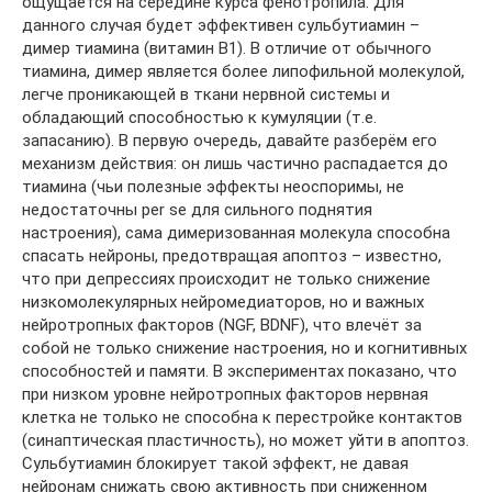
ощущается на середине курса фенотропила. Для
данного случая будет эффективен сульбутиамин –
димер тиамина (витамин В1). В отличие от обычного
тиамина, димер является более липофильной молекулой,
легче проникающей в ткани нервной системы и
обладающий способностью к кумуляции (т.е.
запасанию). В первую очередь, давайте разберём его
механизм действия: он лишь частично распадается до
тиамина (чьи полезные эффекты неоспоримы, не
недостаточны per se для сильного поднятия
настроения), сама димеризованная молекула способна
спасать нейроны, предотвращая апоптоз – известно,
что при депрессиях происходит не только снижение
низкомолекулярных нейромедиаторов, но и важных
нейротропных факторов (NGF, BDNF), что влечёт за
собой не только снижение настроения, но и когнитивных
способностей и памяти. В экспериментах показано, что
при низком уровне нейротропных факторов нервная
клетка не только не способна к перестройке контактов
(синаптическая пластичность), но может уйти в апоптоз.
Сульбутиамин блокирует такой эффект, не давая
нейронам снижать свою активность при сниженном