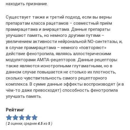
находить признание.
Существует также и третий подход, если вы верны
препаратам класса рацетамов – совместный приём
прамирацетама и анирацетама. Данные препараты
улучшают память, но немного другими путями –
увеличением активности нейрональной NO-синтетазы, и,
в случае прамирацетама – немного «повторяют»
действие фенотропила, являясь аллостерическими
модуляторами АМПА-рецепторов. Данные рецепторы
также являются ионотропными глутаматными, но в
данном случае повышается не столько их плотность,
сколько чувствительность самого рецепторного
комплекса. В сумме данные эффекты воспроизводят (и в
чём-то даже превосходят) способность фенотропила
улучшать память.
Рейтинг
(
2
оценки, среднее
4.5
из
5
)