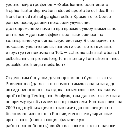
уровне нейротрофинов – «Sulbutiamine counteracts
trophic factor deprivation induced apoptotic cell death in
transformed retinal ganglion cells.» Кроме того, более
ранние исследования показали улучшение
долговременной памяти при приёме сульбутиамина, но
опять же – данный эффект всё-таки завязан на
холинэргическую сигнальную систему. В эксперименте
показано увеличение активности соответствующих
структур гиппокампа на 10% — «Chronic administration of
sulbutiamine improves long term memory formation in mice:
possible cholinergic mediation.»
Отдельным бонусом для спортсменов будет статья
Родченкова (да да, того самого химика-аналитика, до
антидопиногового скандала занимавшегося анализом
проб) в Drug Testing and Analysis, там даётся статистика
по приёму сульбутиамина спортсменами. К сожалению, на
2009 год (публикация статистики) данное вещество
было мало известно в России, и его стимулирующие
эргогенные (повышающие физическую
работоспособность) свойства только-только начали