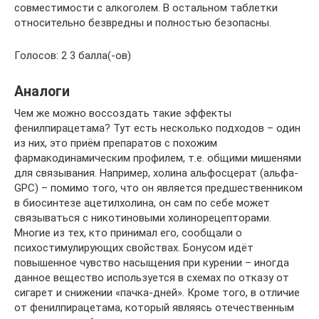
совместимости с алкоголем. В остальном таблетки
относительно безвредны и полностью безопасны.
Голосов: 2 3 балла(-ов)
Аналоги
Чем же можно воссоздать такие эффекты
фенилпирацетама? Тут есть несколько подходов – один
из них, это приём препаратов с похожим
фармакодинамическим профилем, т.е. общими мишенями
для связывания. Например, холина альфосцерат (альфа-
GPC) – помимо того, что он является предшественником
в биосинтезе ацетилхолина, он сам по себе может
связываться с никотиновыми холинорецепторами.
Многие из тех, кто принимал его, сообщали о
психостимулирующих свойствах. Бонусом идёт
повышенное чувство насыщения при курении – иногда
данное вещество используется в схемах по отказу от
сигарет и снижении «пачка-дней». Кроме того, в отличие
от фенилпирацетама, который являясь отечественным