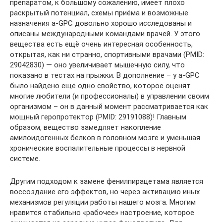
препаратом, к большому сожалению, имеет плохо
раскрытый потенциал, схемы приёма и возможные
назначения а-GPC довольно хорошо исследованы и
описаны международными командами врачей. У этого
вещества есть ещё очень интересная особенность,
открытая, как ни странно, спортивными врачами (PMID:
29042830) — оно увеличивает мышечную силу, что
показано в тестах на прыжки. В дополнение – у а-GPC
было найдено ещё одно свойство, которое оценят
многие любители (и профессионалы) в управлении своим
организмом – он в данный момент рассматривается как
мощный геропротектор (PMID: 29191088)! Главным
образом, вещество замедляет накопление
амилоидогенных белков в головном мозге и уменьшая
хронические воспалительные процессы в нервной
системе.
Другим подходом к замене фенилпирацетама является
воссоздание его эффектов, но через активацию иных
механизмов регуляции работы нашего мозга. Многим
нравится стабильно «рабочее» настроение, которое