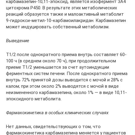
карбамазепин-10,11-эпоксид, является изофермент 3А4
цитохрома Р450. В результате этих метаболических
реакций образуется также и малоактивный метаболит
9-гидрокси-метил-10-карбамоилакридан. Карбамазепин
может индуцировать собственный метаболизм.
Выведение
Т1/2 после однократного приема внутрь составляет 60-
100 ч (в среднем около 70 ч), при продолжительном
приеме Т1/2 уменьшается за счет аутоиндукции
ферментных систем печени. После однократного приема
внутрь 72% принятой дозы выводится с мочой и 28% с
калом; при этом около 2% выводятся с мочой в виде
неизмененного карбамазепина, около 1% — в виде 10,11-
эпоксидного метаболита.
Фармакокинетика в особых клинических случаях
Нет данных, свидетельствующих о том, что
фармакокинетика карбамазепина меняется у пациентов