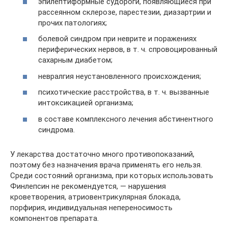
эпилептиформные судороги, появляющиеся при
рассеянном склерозе, парестезии, диазартрии и
прочих патологиях;
болевой синдром при неврите и поражениях
периферических нервов, в т. ч. спровоцированный
сахарным диабетом;
невралгия неустановленного происхождения;
психотические расстройства, в т. ч. вызванные
интоксикацией организма;
в составе комплексного лечения абстинентного
синдрома.
У лекарства достаточно много противопоказаний,
поэтому без назначения врача применять его нельзя.
Среди состояний организма, при которых использовать
Финлепсин не рекомендуется, — нарушения
кроветворения, атриовентрикулярная блокада,
порфирия, индивидуальная непереносимость
компонентов препарата.