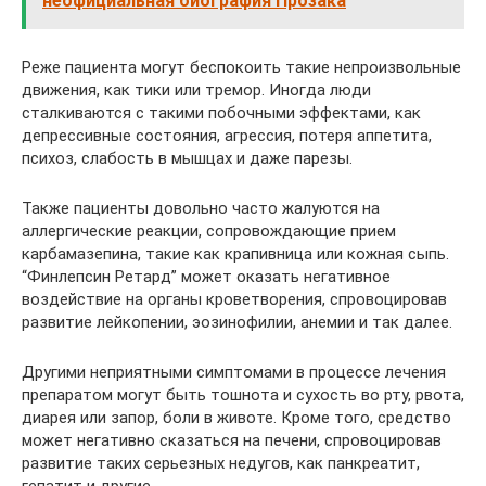
неофициальная биография Прозака
Реже пациента могут беспокоить такие непроизвольные
движения, как тики или тремор. Иногда люди
сталкиваются с такими побочными эффектами, как
депрессивные состояния, агрессия, потеря аппетита,
психоз, слабость в мышцах и даже парезы.
Также пациенты довольно часто жалуются на
аллергические реакции, сопровождающие прием
карбамазепина, такие как крапивница или кожная сыпь.
“Финлепсин Ретард” может оказать негативное
воздействие на органы кроветворения, спровоцировав
развитие лейкопении, эозинофилии, анемии и так далее.
Другими неприятными симптомами в процессе лечения
препаратом могут быть тошнота и сухость во рту, рвота,
диарея или запор, боли в животе. Кроме того, средство
может негативно сказаться на печени, спровоцировав
развитие таких серьезных недугов, как панкреатит,
гепатит и другие.