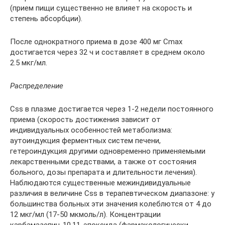
(прием пищи существенно не влияет на скорость и
степень абсорбции).
После однократного приема в дозе 400 мг Сmax
достигается через 32 ч и составляет в среднем около
2.5 мкг/мл.
Распределение
Css в плазме достигается через 1-2 недели постоянного
приема (скорость достижения зависит от
индивидуальных особенностей метаболизма:
аутоиндукция ферментных систем печени,
гетероиндукция другими одновременно применяемыми
лекарственными средствами, а также от состояния
больного, дозы препарата и длительности лечения).
Наблюдаются существенные межиндивидуальные
различия в величине Css в терапевтическом диапазоне: у
большинства больных эти значения колеблются от 4 до
12 мкг/мл (17-50 мкмоль/л). Концентрации
карбамазепин-10,11-эпоксида (фармакологически