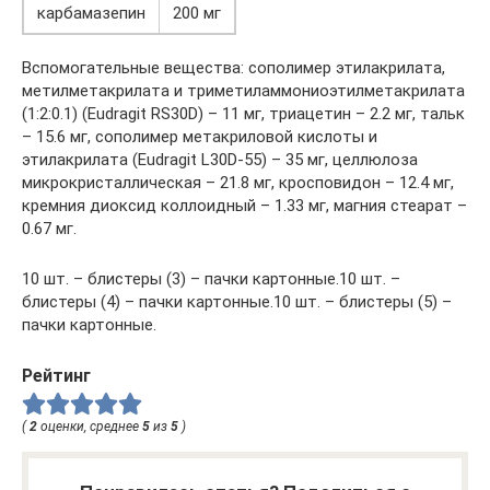
карбамазепин
200 мг
Вспомогательные вещества: сополимер этилакрилата,
метилметакрилата и триметиламмониоэтилметакрилата
(1:2:0.1) (Eudragit RS30D) – 11 мг, триацетин – 2.2 мг, тальк
– 15.6 мг, сополимер метакриловой кислоты и
этилакрилата (Eudragit L30D-55) – 35 мг, целлюлоза
микрокристаллическая – 21.8 мг, кросповидон – 12.4 мг,
кремния диоксид коллоидный – 1.33 мг, магния стеарат –
0.67 мг.
10 шт. – блистеры (3) – пачки картонные.10 шт. –
блистеры (4) – пачки картонные.10 шт. – блистеры (5) –
пачки картонные.
Рейтинг
(
2
оценки, среднее
5
из
5
)