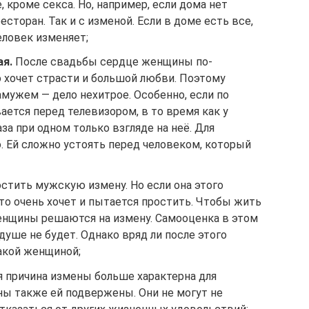
 кроме секса. Но, например, если дома нет
есторан. Так и с изменой. Если в доме есть все,
еловек изменяет;
я.
После свадьбы сердце женщины по-
 хочет страсти и большой любви. Поэтому
амужем — дело нехитрое. Особенно, если по
ается перед телевизором, в то время как у
аза при одном только взгляде на неё. Для
 Ей сложно устоять перед человеком, который
стить мужскую измену. Но если она этого
то очень хочет и пытается простить. Чтобы жить
енщины решаются на измену. Самооценка в этом
душе не будет. Однако вряд ли после этого
акой женщиной;
 причина измены больше характерна для
ы также ей подвержены. Они не могут не