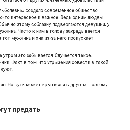
отказаться от других жизненных удовольствий;
 «болезнь» создало современное общество.
то-то интересное и важное. Ведь одним людям
. Обычно этому соблазну подвергаются девушки, у
жчина. Часто к ним в голову закрадывается
 тот мужчина и она из-за него пропускает
а утром это забывается. Случается такое,
инки. Факт в том, что угрызения совести в такой
твуют.
н. Но суть может крыться и в другом. Поэтому
гут предать