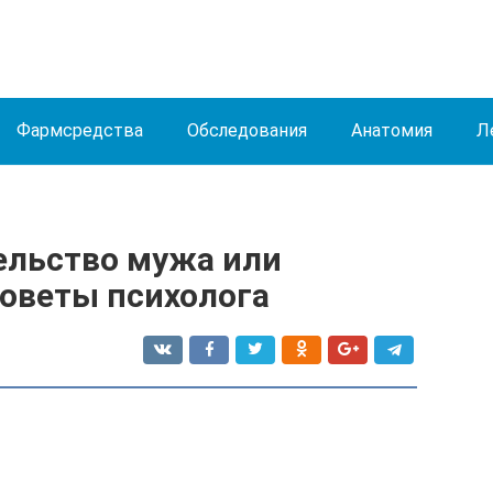
Фармсредства
Обследования
Анатомия
Л
ельство мужа или
советы психолога