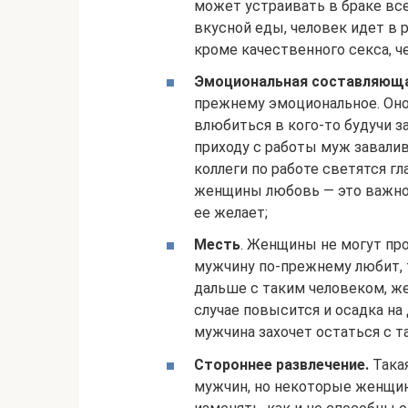
может устраивать в браке все,
вкусной еды, человек идет в р
кроме качественного секса, ч
Эмоциональная составляюща
прежнему эмоциональное. Оно
влюбиться в кого-то будучи з
приходу с работы муж завалив
коллеги по работе светятся гл
женщины любовь — это важно.
ее желает;
Месть
. Женщины не могут про
мужчину по-прежнему любит, 
дальше с таким человеком, ж
случае повысится и осадка на 
мужчина захочет остаться с т
Стороннее развлечение.
Такая
мужчин, но некоторые женщин