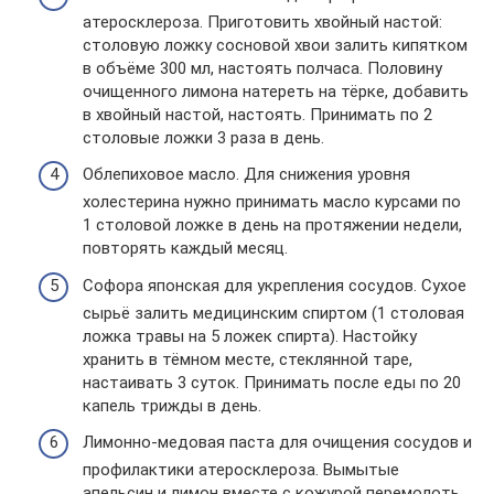
атеросклероза. Приготовить хвойный настой:
столовую ложку сосновой хвои залить кипятком
в объёме 300 мл, настоять полчаса. Половину
очищенного лимона натереть на тёрке, добавить
в хвойный настой, настоять. Принимать по 2
столовые ложки 3 раза в день.
Облепиховое масло. Для снижения уровня
холестерина нужно принимать масло курсами по
1 столовой ложке в день на протяжении недели,
повторять каждый месяц.
Софора японская для укрепления сосудов. Сухое
сырьё залить медицинским спиртом (1 столовая
ложка травы на 5 ложек спирта). Настойку
хранить в тёмном месте, стеклянной таре,
настаивать 3 суток. Принимать после еды по 20
капель трижды в день.
Лимонно-медовая паста для очищения сосудов и
профилактики атеросклероза. Вымытые
апельсин и лимон вместе с кожурой перемолоть