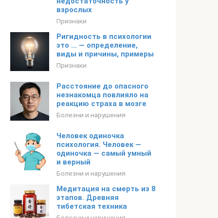
недостаточность у
взрослых
Признаки
Ригидность в психологии
это … — определение,
виды и причины, примеры
Признаки
Расстояние до опасного
незнакомца повлияло на
реакцию страха в мозге
Болезни и нарушения
Человек одиночка
психология. Человек —
одиночка — самый умный
и верный
Болезни и нарушения
Медитация на смерть из 8
этапов. Древняя
тибетская техника
Болезни и нарушения