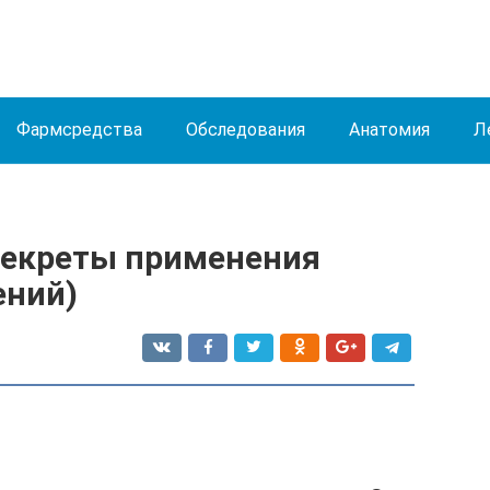
Фармсредства
Обследования
Анатомия
Л
Секреты применения
ений)