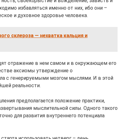
тность, своекорыстие и вожделение, зависть и
одимо избавляться именно от них, ибо они –
еское и духовное здоровье человека.
ого склероза — нехватка кальция и
дят отражение в нем самом и в окружающем его
честве аксиомы утверждение о
ла с генерируемыми мозгом мыслями. И в этой
йшей реальности.
ления предполагается положение практики,
азвертывания мыслительной силы. Одного такого
точно для развития внутреннего потенциала
 старта использовать четверг – день