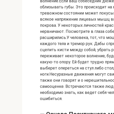
волнение.Если ваш собеседник дюже
облизывать губы. Это происходит на 
тревожном состоянии может покусыв
всякое напряжение лицевых мышц вы
покрова. У некоторых личностей крас
нервничают. Посмотрите в глаза собе
расширились.У человека, тот, что м
каждого тела и тремор рук. Дабы сп
сцепить кисти между собой, убрать ру
переживает некоторое волнение, буд
какую-то опору. Ей будет трудно прям
выберет опереться на стул либо стол,
ноги.Несуразные движения могут сви
также они говорят и о нерешительнос
самооценке. Встречаются также люди
необходимо знать, как ведет себя че
ошибиться.