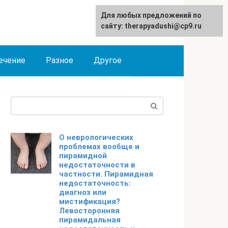
Для любых предложений по
сайту: therapyadushi@cp9.ru
ечение
Разное
Другое
Поиск:
О неврологических
проблемах вообще и
пирамидной
недостаточности в
частности. Пирамидная
недостаточность:
диагноз или
мистификация?
Левосторонняя
пирамидальная