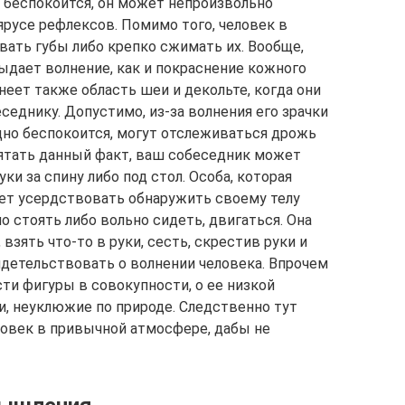
 беспокоится, он может непроизвольно
ярусе рефлексов. Помимо того, человек в
ать губы либо крепко сжимать их. Вообще,
дает волнение, как и покраснение кожного
неет также область шеи и декольте, когда они
седнику. Допустимо, из-за волнения его зрачки
ощно беспокоится, могут отслеживаться дрожь
рятать данный факт, ваш собеседник может
ки за спину либо под стол. Особа, которая
ет усердствовать обнаружить своему телу
о стоять либо вольно сидеть, двигаться. Она
 взять что-то в руки, сесть, скрестив руки и
детельствовать о волнении человека. Впрочем
ти фигуры в совокупности, о ее низкой
, неуклюжие по природе. Следственно тут
ловек в привычной атмосфере, дабы не