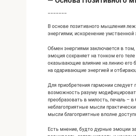
— Основа Позитивного 
_______
В основе позитивного мышления лежа
энергиями; искоренение умственной 
Обмен энергиями заключается в том
эмоция сохраняет на тонком его тел
оказывающие влияние на линию его б
на одаривающие энергией и отбирающ
Для приобретения гармонии следует 
возможность разуму модифицировать
преобразовать в милость, печаль – в
неблагоприятные мысли практически
мысли благоприятные вполне доступн
Есть мнение, будто дурные эмоции за