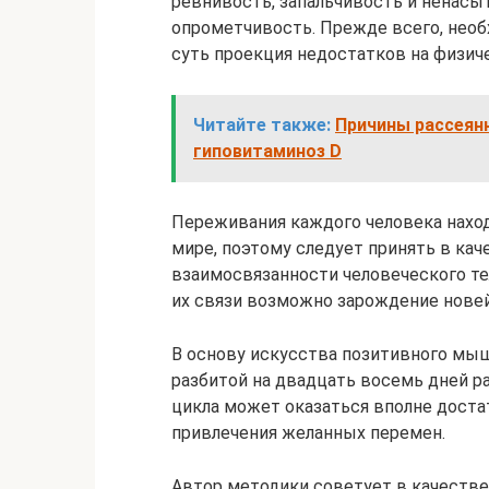
ревнивость, запальчивость и ненасы
опрометчивость. Прежде всего, необх
суть проекция недостатков на физич
Читайте также:
Причины рассеянн
гиповитаминоз D
Переживания каждого человека нахо
мире, поэтому следует принять в ка
взаимосвязанности человеческого те
их связи возможно зарождение нове
В основу искусства позитивного мыш
разбитой на двадцать восемь дней р
цикла может оказаться вполне доста
привлечения желанных перемен.
Автор методики советует в качестве