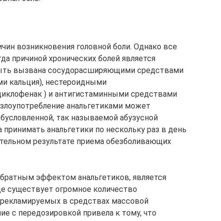
чин возникновения головной боли. Однако все
гда причиной хронических болей является
 быть вызвана сосудорасширяющими средствами
ми кальция), нестероидными
диклофенак ) и антигистаминными средствами
ру, злоупотребление анальгетиками может
бусловленной, так называемой абузусной
 принимать анальгетики по нескольку раз в день
тельном результате приема обезболивающих
 обратным эффектом анальгетиков, является
де существует огромное количество
 рекламируемых в средствах массовой
ие с передозировкой привела к тому, что