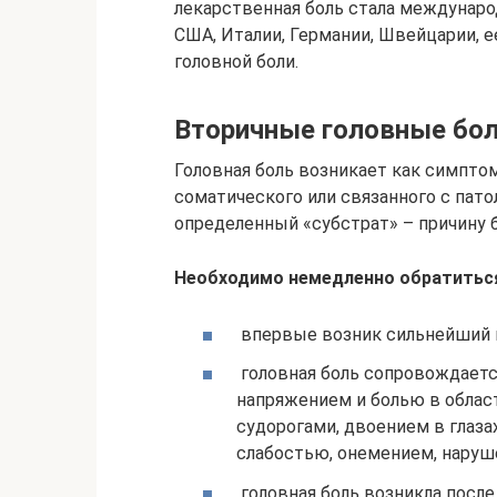
лекарственная боль стала междунар
США, Италии, Германии, Швейцарии, е
головной боли.
Вторичные головные бо
Головная боль возникает как симптом
соматического или связанного с пат
определенный «субстрат» – причину б
Необходимо немедленно обратиться 
впервые возник сильнейший п
головная боль сопровождает
напряжением и болью в облас
судорогами, двоением в глаза
слабостью, онемением, наруш
головная боль возникла после