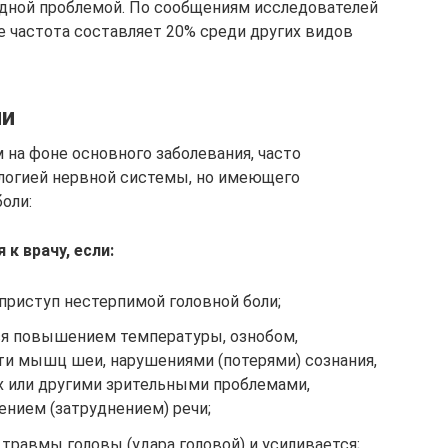
одной проблемой. По сообщениям исследователей
е частота составляет 20% среди других видов
ли
 на фоне основного заболевания, часто
ологией нервной системы, но имеющего
оли:
к врачу, если:
риступ нестерпимой головной боли;
ся повышением температуры, ознобом,
ти мышц шеи, нарушениями (потерями) сознания,
х или другими зрительными проблемами,
ением (затруднением) речи;
 травмы головы (удара головой) и усиливается;