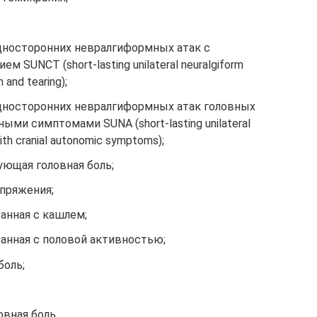
носторонних невралгиформных атак с
м SUNCT (short-lasting unilateral neuralgiform
n and tearing);
носторонних невралгиформных атак головных
ми симптомами SUNA (short-lasting unilateral
ith cranial autonomic symptoms);
ющая головная боль;
апряжения;
занная с кашлем;
занная с половой активностью;
боль;
вная боль.