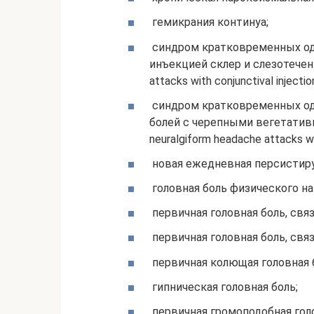
гемикрания континуа;
синдром кратковременных од
инъекцией склер и слезотечение
attacks with conjunctival injectio
синдром кратковременных од
болей с черепными вегетативны
neuralgiform headache attacks w
новая ежедневная персистиру
головная боль физического н
первичная головная боль, свя
первичная головная боль, свя
первичная колющая головная 
гипническая головная боль;
первичная громоподобная голо