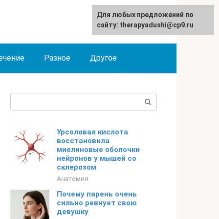
Для любых предложений по
сайту: therapyadushi@cp9.ru
ечение
Разное
Другое
Поиск:
Урсоловая кислота
восстановила
миелиновые оболочки
нейронов у мышей со
склерозом
Анатомия
Почему парень очень
сильно ревнует свою
девушку