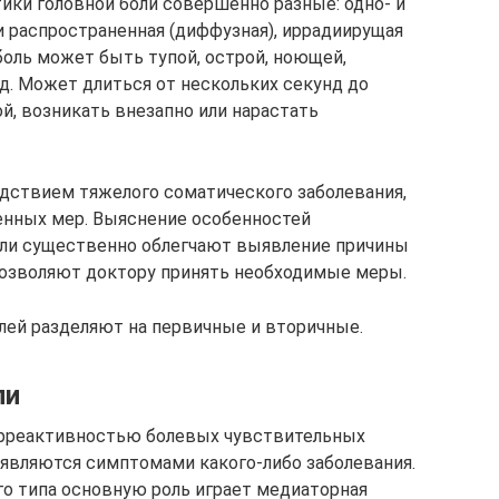
ики головной боли совершенно разные: одно- и
и распространенная (диффузная), иррадиирущая
 боль может быть тупой, острой, ноющей,
д. Может длиться от нескольких секунд до
й, возникать внезапно или нарастать
едствием тяжелого соматического заболевания,
енных мер. Выяснение особенностей
оли существенно облегчают выявление причины
позволяют доктору принять необходимые меры.
лей разделяют на первичные и вторичные.
ли
перреактивностью болевых чувствительных
 являются симптомами какого-либо заболевания.
го типа основную роль играет медиаторная