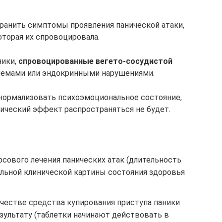
транить симптомы проявления панической атаки,
оторая их спровоцировала.
ники,
спровоцированные вегето-сосудистой
блемами или эндокринными нарушениями.
нормализовать психоэмоциональное состояние,
тический эффект распространяться не будет.
рсового лечения панических атак (длительность
альной клинической картины состояния здоровья
ачестве средства купирования приступа паники
зультату (таблетки начинают действовать в