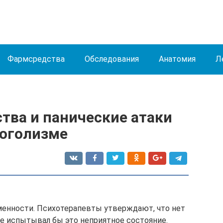
Фармсредства
Обследования
Анатомия
Л
тва и панические атаки
коголизме
менности. Психотерапевты утверждают, что нет
не испытывал бы это неприятное состояние.