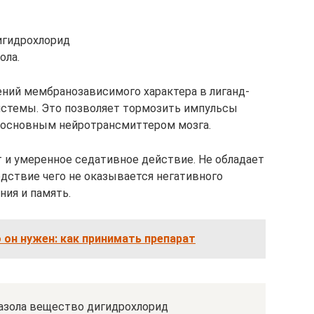
игидрохлорид
ола.
ний мембранозависимого характера в лиганд-
истемы. Это позволяет тормозить импульсы
 основным нейротрансмиттером мозга.
 и умеренное седативное действие. Не обладает
дствие чего не оказывается негативного
ия и память.
о он нужен: как принимать препарат
азола вещество дигидрохлорид