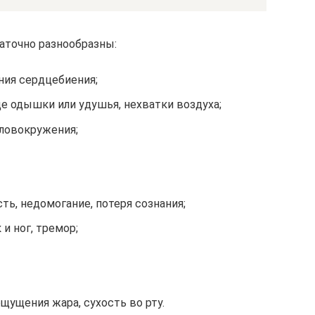
аточно разнообразны:
ния сердцебиения;
е одышки или удушья, нехватки воздуха;
оловокружения;
ть, недомогание, потеря сознания;
и ног, тремор;
ущения жара, сухость во рту.