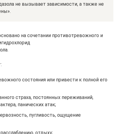
зола не вызывает зависимости, а также не
ены».
основано на сочетании противотревожного и
игидрохлорид
ола.
:
ожного состояния или привести к полной его
анного страха, постоянных переживаний,
актера, панических атак;
нервозность, пугливость, ощущение
 расслаблению, отдыху;