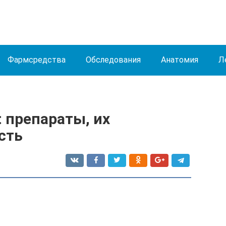
Фармсредства
Обследования
Анатомия
Л
 препараты, их
сть