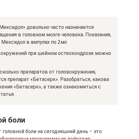
 «Мексидол» довольно часто назначается
щения в головном мозге человека. Показания,
 Мексидол в ампулах по 2мл.
вокружений при шейном остеохондрозе можно
сколько препаратов от головокружения,
ся препарат «Бетасерк». Разобраться, какова
жения «Бетасерк», а также ознакомиться с
атья: .
ой боли
головной боли на сегодняшний день – это
обусловлена механизмом их действия: