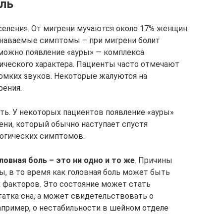
оль
селения. От мигрени мучаются около 17% женщин
знаваемые симптомы – при мигрени болит
зможно появление «ауры» — комплекса
ческого характера. Пациенты часто отмечают
ромких звуков. Некоторые жалуются на
рения.
ть. У некоторых пациентов появление «ауры»
ени, который обычно наступает спустя
логических симптомов.
ловная боль – это ни одно и то же
. Причины
ы, в то время как головная боль может быть
факторов. Это состояние может стать
татка сна, а может свидетельствовать о
апример, о нестабильности в шейном отделе