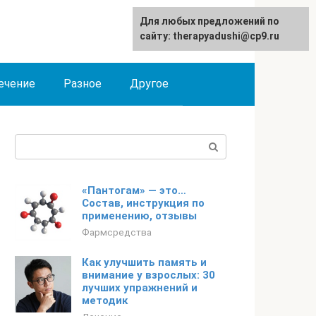
Для любых предложений по
сайту: therapyadushi@cp9.ru
ечение
Разное
Другое
Поиск:
«Пантогам» — это…
Состав, инструкция по
применению, отзывы
Фармсредства
Как улучшить память и
внимание у взрослых: 30
лучших упражнений и
методик