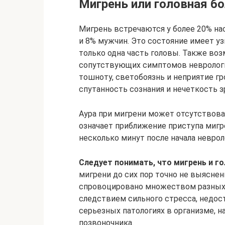
Мигрень или головная б
Мигрень встречаются у более 20% на
и 8% мужчин. Это состояние имеет у
только одна часть головы. Также во
сопутствующих симптомов неврологи
тошноту, светобоязнь и неприятие г
спутанность сознания и нечеткость з
Аура при мигрени может отсутствова
означает приближение приступа мигр
несколько минут после начала невро
Следует понимать, что мигрень и го
мигрени до сих пор точно не выяснен
спровоцировано множеством разных 
следствием сильного стресса, недос
серьезных патологиях в организме, н
позвоночника.