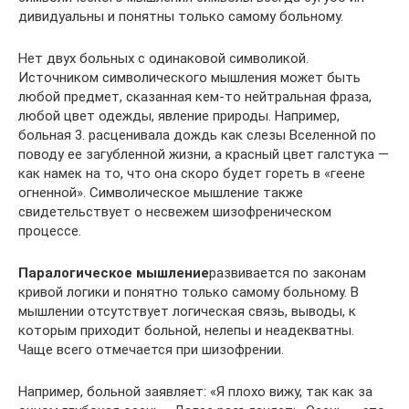
дивидуальны и понятны только самому больному.
Нет двух больных с одинаковой символикой.
Источником символического мышления может быть
любой предмет, сказанная кем-то нейтральная фраза,
любой цвет одежды, явление природы. На­пример,
больная 3. расценивала дождь как слезы Вселенной по
поводу ее загубленной жизни, а красный цвет галстука —
как намек на то, что она скоро будет гореть в «геене
огненной». Символическое мышление также
свидетельствует о несвежем шизоф­реническом
процессе.
Паралогическое мышление
развивается по законам
кривой ло­гики и понятно только самому больному. В
мышлении отсутствует логическая связь, выводы, к
которым приходит больной, нелепы и неадекватны.
Чаще всего отмечается при шизофрении.
Например, больной заявляет: «Я плохо вижу, так как за