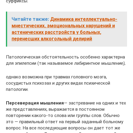
суффиксы.
Читайте также:
Динамика интеллектуально-
мнестических, эмоциональных нарушений и
астенических расстройств у больных,
перенесших алкогольный делирий
Патологическая обстоятельность особенно характерна
для эпи­лепсии (так называемое
лабиринтное мышление),
однако возмож­на при травмах головного мозга,
сосудистых психозах и других видах психической
патологии.
Персеверация мышления
— застревание на одних и тех
же представлениях, выражается в постоянном
повторении какого-то сло­ва или группы слов. Обычно
это — правильный ответ на первый заданный больному
вопрос. На все последующие вопросы он дает тот же