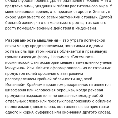
ок­ном глубокая осень». Далее разъясняет: «Осень — это
предтеча зимы, увядания и гибели растительного мира. У
меня снизилось зрение, это признак старости. Значит, я
скоро умру вместе со всеми растениями страны». Другой
больной заявил, что он ма­ленького роста, так как его
росту помешали военные действия в Индонезии.
Разорванность мышления
— это утрата логической
связи между представлениями, понятиями и идеями,
хотя мысль при этом иног­да облекается в правильную
грамматическую форму. Например: «Богемность
космической фантасмагории мешает замедлению уче­ния
Мичурина». Или: «Мечта сформировалась из остаточных
про­дуктов полей орошения с завтрашним
распределением крайней облачности над всей
Испанией». Крайним вариантом разорванно­сти является
шизофазия или «словесная окрошка», когда речевая
продукция выражается в не связанных между собой
отдельных словах или простых предложениях с обилием
неологизмов (новые слова, составленные из приставки
одного и корня, суффикса или окончания другого слова).