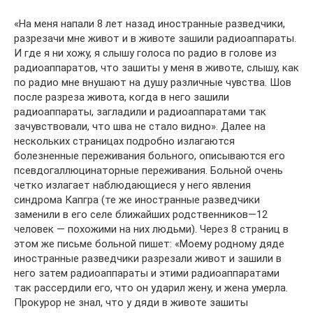
«На меня напали 8 лет назад иностранные разведчики,
разрезачи мне живот и в животе зашили радиоаппараты.
И где я ни хожу, я слышу голоса по радио в голове из
радиоаппаратов, что зашиты у меня в животе, слышу, как
по радио мне внушают на душу различные чувства. Шов
после разреза живота, когда в него зашили
радиоаппараты, загладили и радиоаппаратами так
зачувствовали, что шва не стало видно». Далее на
нескольких страницах подробно излагаются
болезненные переживания больного, описываются его
псевдогаллюцинаторные переживания. Больной очень
четко излагает наблюдающиеся у него явления
синдрома Капгра (те же иностранные разведчики
заменили в его селе ближайших родственников—12
человек — похожими на них людьми). Через 8 страниц в
этом же письме больной пишет: «Моему родному дяде
иностранные разведчики разрезали живот и зашили в
него затем радиоаппараты и этими радиоаппаратами
так рассердили его, что он ударил жену, и жена умерла.
Прокурор не знал, что у дяди в животе зашиты