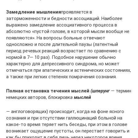
Замедление мышления
проявляется в
заторможенности и бед­ности ассоциаций. Наиболее
выражено замедление ассоциативного процесса в
абсолютно «пустой голове, в которой мысли вооб­ще не
появляются». На вопросы больные отвечают
односложно и после длительной паузы (латентный
период речевых реакций воз­растает по сравнению с
нормой в 7— 10 раз). Подобное наруше­ние обычно
характерно для депрессивного синдрома, но может
отмечаться при апатических и астенических состояниях,
а также при легких степенях помрачения сознания.
Полная остановка течения мыслей
(шперунг
— термин
немецких авторов,
блокировка
мыслей
— англоговорящих) происходит, ког­да на фоне ясного
сознания и при отсутствии галлюцинаций боль­ной на
какое-то время теряет нить беседы, при этом в голове
возникает ощущение пустоты, он перестает говорить и
как бы приходит в себя лишь через некоторое время.