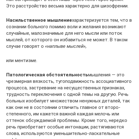
Это расстройство весьма характерно для шизофрении.
Насильственное мышление
характеризуется тем, что в
сознании больного помимо воли и желания возникают
случайные, мало­значимые для него мысли или поток
мыслей, от которого он из­бавиться не может. В таком
случае говорят о
«наплыве мыслей»,
или ментизме.
Патологическая обстоятельность
мышления — это
чрезмерная вязкость, тугоподвижность ассоциативного
процесса, застревание на несущественных признаках,
трудность переключения с одной темы на другую. Речь
больных изобилует множеством ненужных деталей, так
как они не в состоянии отличить главное от второ­
степенного, им кажется важной каждая мелочь или
оттенок об­суждаемой проблемы. Кроме того, нередко
речь приобретает осо­бые интонации, растягиваются
слова, используются уменьшитель­но-ласкательные