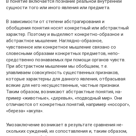
В понятие вклю­чается познание реальной внутренней
сущности того или иного явления или предмета.
В зависимости от степени абстрагирования и
обобщения по­нятия носят конкретный или абстрактный
характер. Поэтому и выделяют конкретно-образное и
абстрактное мышление. На­глядно-образное,
чувственное или конкретное мышление свя­зано со
словесными образами конкретных предметов, непо­
средственно познаваемых при помощи органов чувств.
При абст­рактном мышлении мы обобщаем, т.е.
улавливаем совокупность существенных признаков,
которые характерны для данного яв­ления, отбрасывая
всякие для него несущественные, частные признаки.
Таким образом, возникают абстрактные понятия, на­
пример «животные», «деревья», «подводный мир». Они
отли­чаются от конкретных понятий, например «носорог»,
«береза» «акула».
Умозаключение возникает в результате сравнения не­
скольких суждений, их сопоставления и, таким образом,