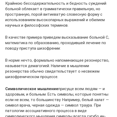
Крайнюю бессодержательность и бедность суждений
больной облекает в грамматичес­ки правильную, но
пространную, порой витиеватую словесную форму с
использованием высокопарных выражений и обилием
научных и философских терминов.
В качестве примера приведем высказывание больной С,
мате­матика по образованию, проходившей лечение по
поводу присту­па шизофрении:
В норме нечто, формально напоминающее резонерство,
называется демагогией. Наличие в мышлении
резонерства обычно сви­детельствует о несвежем
шизофреническом процессе.
Символическое мышление
присуще всем людям — и
здоровым, и больным. Есть символы, которые понятны
если не всем, то большинству. Например, белый халат —
символ врача, черная одежда — символ траура. При
патологии ассоциативного процес­са в виде
символического мышления символы всегда сугубо ин­