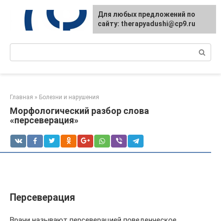
Перейти
Для любых предложений по
к
сайту: therapyadushi@cp9.ru
контенту
Поиск:
Главная
»
Болезни и нарушения
Морфологический разбор слова
«персеверация»
Персеверация
Врачи называют персеверацией поведенческое