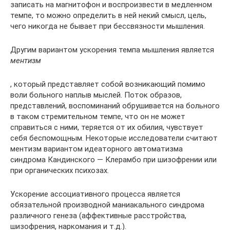
записать на магнитофон и воспроизвести в медлен­ном
темпе, то можно определить в ней некий смысл, цель,
чего никогда не бывает при бессвязности мышления.
Другим вариантом ускорения темпа мышления является
ментизм
, который представляет собой возникающий по­мимо
воли больного наплыв мыслей. Поток образов,
представле­ний, воспоминаний обрушивается на больного
в таком стреми­тельном темпе, что он не может
справиться с ними, теряется от их обилия, чувствует
себя беспомощным. Некоторые исследовате­ли считают
ментизм вариантом идеаторного автоматизма
синдрома Кандинского — Клерамбо при шизофрении или
при органиче­ских психозах.
Ускорение ассоциативного процесса является
обязательной производной маниакального синдрома
различного генеза (аффек­тивные расстройства,
шизофрения, наркомания и т.д.).