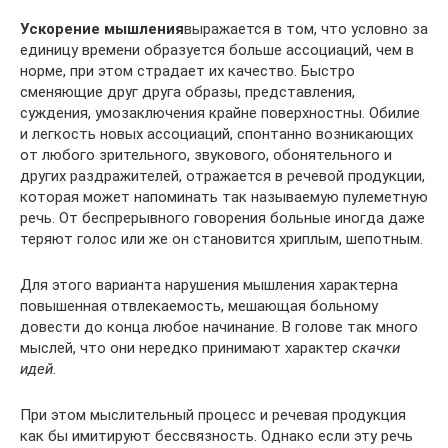
Ускорение мышления
выражается в том, что условно за
едини­цу времени образуется больше ассоциаций, чем в
норме, при этом страдает их качество. Быстро
сменяющие друг друга образы, пред­ставления,
суждения, умозаключения крайне поверхностны. Обилие
и легкость новых ассоциаций, спонтанно возникающих
от любого зрительного, звукового, обонятельного и
других раздражи­телей, отражается в речевой продукции,
которая может напоми­нать так называемую пулеметную
речь. От беспрерывного говоре­ния больные иногда даже
теряют голос или же он становится хриплым, шепотным.
Для этого варианта нарушения мышления характерна
повышен­ная отвлекаемость, мешающая больному
довести до конца любое начинание. В голове так много
мыслей, что они нередко принима­ют характер
скачки
идей.
При этом мыслительный процесс и речевая продукция
как бы имитируют бессвязность. Однако если эту речь