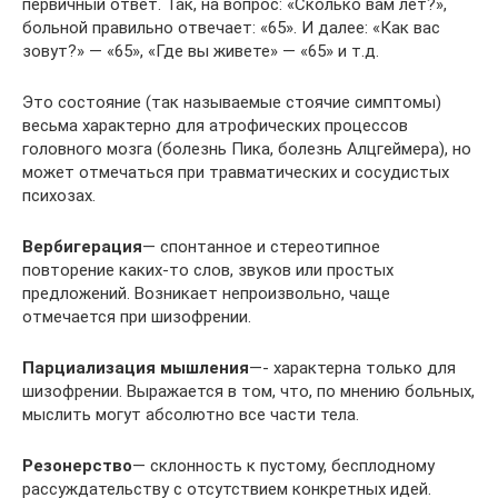
первичный ответ. Так, на вопрос: «Сколько вам лет?»,
боль­ной правильно отвечает: «65». И далее: «Как вас
зовут?» — «65», «Где вы живете» — «65» и т.д.
Это состояние (так называемые стоячие симптомы)
весьма характерно для атрофических процессов
головного мозга (болезнь Пика, болезнь Алцгеймера), но
может отмечаться при травмати­ческих и сосудистых
психозах.
Вербигерация
— спонтанное и стереотипное
повторение каких-то слов, звуков или простых
предложений. Возникает непроиз­вольно, чаще
отмечается при шизофрении.
Парциализация мышления
—- характерна только для
шизофре­нии. Выражается в том, что, по мнению больных,
мыслить могут абсолютно все части тела.
Резонерство
— склонность к пустому, бесплодному
рассуждательству с отсутствием конкретных идей.