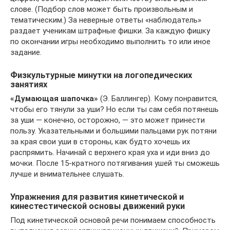
слове. (Подбор слов может быть произвольным и
тематическим.) За неверные ответы «наблюдатель»
раздает ученикам штрафные фишки. За каждую фишку
по окончании игры необходимо выполнить то или иное
задание.
Физкультурные минутки на логопедических
занятиях
«Думающая шапочка»
(Э. Баллингер). Кому понравится,
чтобы его тянули за уши? Но если ты сам себя потянешь
за уши — конечно, осторожно, — это может принести
пользу. Указательными и большими пальцами рук потяни
за края свои уши в стороны, как будто хочешь их
распрямить. Начинай с верхнего края уха и иди вниз до
мочки. После 15-кратного потягивания ушей ты сможешь
лучше и внимательнее слушать.
Упражнения для развития кинетической и
кинестестической основы движений руки
Под кинетической основой речи понимаем способность