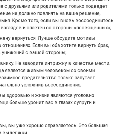
е с друзьями или родителями только подведет
ение не должно повлиять на ваше решение,
емья. Кроме того, если вы вновь воссоединитесь
х взглядов и сплетен со стороны «посвященных»;
 жену вернуться. Лучше обсудите мотивы
 отношениях. Если вы оба хотите вернуть брак,
ез унижений с вашей стороны;
овнику. Не заводите интрижку в качестве мести.
ца является живым человеком со своими
взаимное предательство только запутает
чательно усложнив воссоединение;
озы здоровью и жизни являются уголовно
еще больше уронит вас в глазах супруги и
вы, вы уже хорошо справляетесь. Это большая
ой выдержки.