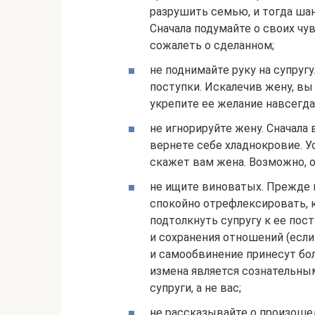
разрушить семью, и тогда ша
Сначала подумайте о своих чу
сожалеть о сделанном;
не поднимайте руку на супруг
поступки. Искалечив жену, вы 
укрепите ее желание навсегда
не игнорируйте жену. Сначала
вернете себе хладнокровие. У
скажет вам жена. Возможно, о
не ищите виноватых. Прежде в
спокойно отрефлексировать, 
подтолкнуть супругу к ее пос
и сохранения отношений (есл
и самообвинение принесут бол
измена является сознательны
супруги, а не вас;
не рассказывайте о произоше