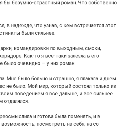
ся бы безумно-страстный роман. Что собственно
, в надежде, что узнав, с кем встречается этот
нстинкты были сильнее.
дарки, командировки по выходным, смски,
коридоре. Как-то я все-таки залезла в его
се было очевидно — у них роман.
а. Мне было больно и страшно, я плакала и днем
нас не было. Мой мир, который состоял только из
Своим поведением я все дальше, и все сильнее
м отдалялся.
ереосмыслила и готова была поменять, и в
 возможность, посмотреть на себя, на со