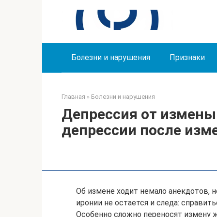
Перейти
к
контенту
Болезни и нарушения
Признаки
Главная
»
Болезни и нарушения
Депрессия от измены
депрессии после изм
Об измене ходит немало анекдотов, н
иронии не остается и следа: справит
Особенно сложно переносят измену ж