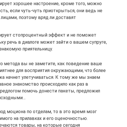
рует хорошее настроение, кроме того, можно
сть, если чуть-чуть приоткрыться, они ведь не
лицами, поэтому вряд ли доставят
тирует стопроцентный эффект и не поможет
ьку речь в диалоге может зайти о вашем супруге,
ознакомую приятельницу.
о метода вы не заметите, как поведение ваше
риятнее для восприятия окружающими, что более
жа начнет улетучиваться. К тому же мы знаем
авное знакомство происходило как раз в
 предлогом помочь донести пакеты, предложил
 исходными…
од моциона по отделам, то в это время мозг
мого на прилавках и его оценочностью.
ечаются товары, на которые сегодня