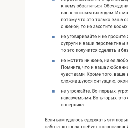
к нему обратиться. Обсуждени
вас к ложным выводам. Их мн
потому что это только ваша с
с женой, то не захотите косы
не уговаривайте и не просите
супруги и ваши перспективы в
то это получится сделать и б
не мстите ни жене, ни ее люб
Помните, что и ваша любовни
чувствами. Кроме того, ваше 
сложившуюся ситуацию, окон
не угрожайте. Во-первых, угр
наказуемыми. Во-вторых, это 
соперника.
Если вам удалось сдержать эти поры
работа, которая требует колоссальн