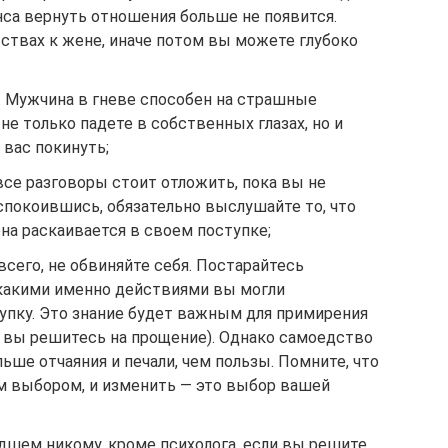
нса вернуть отношения больше не появится.
вствах к жене, иначе потом вы можете глубоко
у. Мужчина в гневе способен на страшные
не только падете в собственных глазах, но и
 вас покинуть;
 все разговоры стоит отложить, пока вы не
спокоившись, обязательно выслушайте то, что
на раскаивается в своем поступке;
сего, не обвиняйте себя. Постарайтесь
какими именно действиями вы могли
тупку. Это знание будет важным для примирения
и вы решитесь на прощение). Однако самоедство
ьше отчаяния и печали, чем пользы. Помните, что
м выбором, и изменить — это выбор вашей
дшем никому, кроме психолога, если вы решите