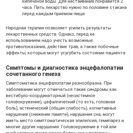
кипяченой воды. Для настаивания понравится 2
часа. Пить лекарство нужно по половине стакана
перед каждым приемом пищи.
Народная терапия позволяет усилить результаты
лекарственных средств. Однако, перед ее
использованием надо учесть возможные
противопоказания, действие трав, а также побочные
эффекты, которые могут усугубить состояние пациента.
Симптомы и диагностика энцефалопатии
сочетанного генеза
Симптоматика энцефалопатии разнообразна. При
заболевании могут отмечаться такие синдромы как
вестибуло-координаторный (несистемное
головокружение), цефалгический (то есть, головная
боль), астенический (общая слабость), когнитивные
нарушения (снижение памяти), нарушения сна, могут
иметь место симптоматическая эпилепсия, гемипарез и
многие другие нарушения. Головокружение в той или
иной степени имеет место более чем у половины