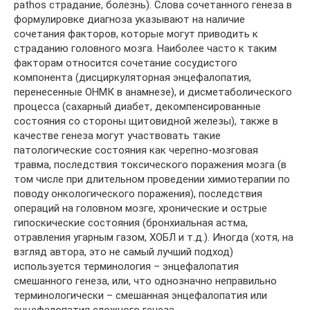
pathos страдание, болезнь). Слова сочетанного генеза в
формулировке диагноза указывают на наличие
сочетания факторов, которые могут приводить к
страданию головного мозга. Наиболее часто к таким
факторам относится сочетание сосудистого
компонента (дисциркуляторная энцефалопатия,
перенесенные ОНМК в анамнезе), и дисметаболического
процесса (сахарный диабет, декомпенсированные
состояния со стороны щитовидной железы), также в
качестве генеза могут участвовать такие
патологические состояния как черепно-мозговая
травма, последствия токсического поражения мозга (в
том числе при длительном проведении химиотерапии по
поводу онкологического поражения), последствия
операций на головном мозге, хронические и острые
гипоскические состояния (бронхиальная астма,
отравления угарным газом, ХОБЛ и т.д.). Иногда (хотя, на
взгляд автора, это не самый лучший подход)
используется терминология – энцефалопатия
смешанного генеза, или, что однозначно неправильно
терминологически – смешанная энцефалопатия или