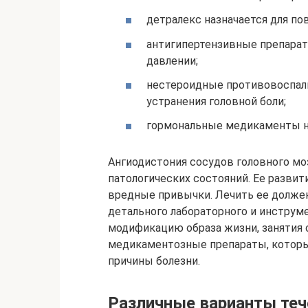
детралекс назначается для п
антигипертензивные препара
давлении;
нестероидные противовоспал
устранения головной боли;
гормональные медикаменты н
Ангиодистония сосудов головного м
патологических состояний. Ее разви
вредные привычки. Лечить ее должен
детального лабораторного и инструм
модификацию образа жизни, занятия сп
медикаментозные препараты, которы
причины болезни.
Различные варианты теч