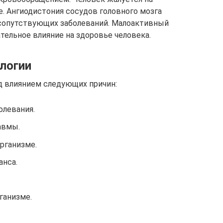
. Ангиодистония сосудов головного мозга
я сопутствующих заболеваний. Малоактивный
тельное влияние на здоровье человека.
логии
д влиянием следующих причин:
олевания.
авмы.
рганизме.
анса.
ганизме.