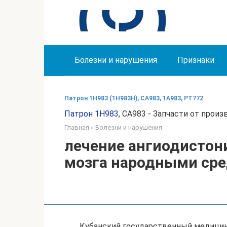
Перейти
к
контенту
Болезни и нарушения
Признаки
Патрон 1Н983 (1Н983Н), СА983, 1А983, РТ772
Патрон 1Н983
, СА983 - Запчасти от прои
Главная
»
Болезни и нарушения
лечение ангиодистон
мозга народными ср
Кубанский государственный медицин