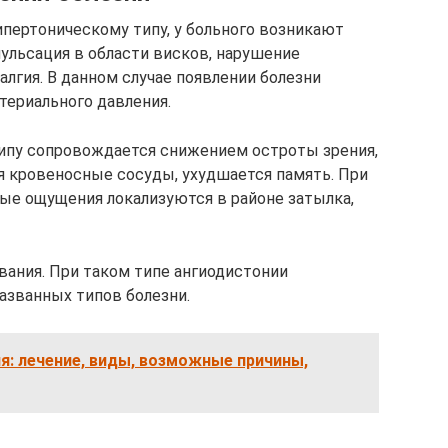
ипертоническому типу, у больного возникают
пульсация в области висков, нарушение
алгия. В данном случае появлении болезни
ериального давления.
типу сопровождается снижением остроты зрения,
 кровеносные сосуды, ухудшается память. При
ые ощущения локализуются в районе затылка,
ания. При таком типе ангиодистонии
званных типов болезни.
я: лечение, виды, возможные причины,