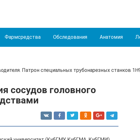
Фармсредства
Обследования
Анатомия
Л
зводителя. Патрон специальных трубонарезных станков 1Н9
ия сосудов головного
едствами
ский университет (КубГМУ, КубГМА, КубГМИ)