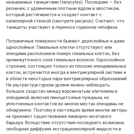
называемых таницитами (tanycytes). Последние — без
ресничек, с удлиненным плотным ядром и хвостиком,
который растягивается и создает контакт с
капиллярной стенкой (смотрите рисунок). Считают, что
танициты участвуют в переносе гормонов гипофиза.
Пограничные поверхности бывают двухслойные и даже
однослойные. Глиальные клетки отсутствуют или
эпендима расположена поверх глиальных клеток, без
промежуточного слоя глиальных волокон. Однослойное
строение, состоящее только из плоских эпендимальных
клеток, встречается иногда в вентрикулярной системе и
в области некоторых пара-вентрикулярных образований.
На ультраструктурном уровне можно наблюдать
большое сходство между ворсинчатым эпителием и
эпендимой, включая пиноцитозные пузырьки, но
уплотненных контактов во многих местах эпендимы не
обнаружено. Поэтому в настоящее время многие авторы
не признают существования ликворно-мозгового
барьера. Вследствие отсутствия последнего возможна
свободная диффузия экстрацеллюлярной жидкости в