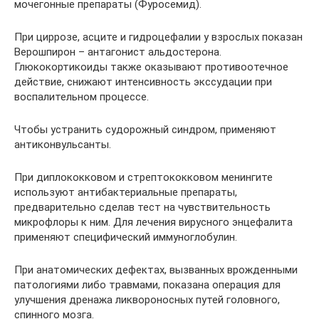
мочегонные препараты (Фуросемид).
При циррозе, асците и гидроцефалии у взрослых показан
Верошпирон – антагонист альдостерона.
Глюкокортикоиды также оказывают противоотечное
действие, снижают интенсивность экссудации при
воспалительном процессе.
Чтобы устранить судорожный синдром, применяют
антиконвульсанты.
При диплококковом и стрептококковом менингите
используют антибактериальные препараты,
предварительно сделав тест на чувствительность
микрофлоры к ним. Для лечения вирусного энцефалита
применяют специфический иммуноглобулин.
При анатомических дефектах, вызванных врожденными
патологиями либо травмами, показана операция для
улучшения дренажа ликвороносных путей головного,
спинного мозга.