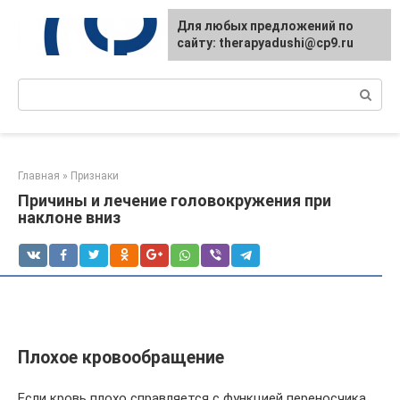
Перейти
Для любых предложений по
к
сайту: therapyadushi@cp9.ru
контенту
Поиск:
Главная
»
Признаки
Причины и лечение головокружения при
наклоне вниз
Плохое кровообращение
Если кровь плохо справляется с функцией переносчика