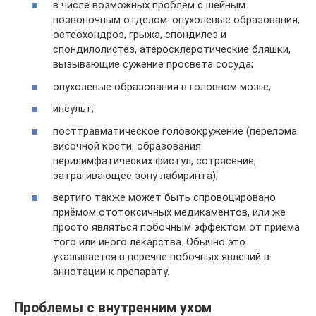
в числе возможных проблем с шейным
позвоночным отделом: опухолевые образования,
остеохондроз, грыжа, спондилез и
спондилолистез, атеросклеротические бляшки,
вызывающие сужение просвета сосуда;
опухолевые образования в головном мозге;
инсульт;
посттравматическое головокружение (перелома
височной кости, образования
перилимфатических фистул, сотрясение,
затрагивающее зону лабиринта);
вертиго также может быть спровоцировано
приёмом ототоксичных медикаментов, или же
просто являться побочным эффектом от приема
того или иного лекарства. Обычно это
указывается в перечне побочных явлений в
аннотации к препарату.
Проблемы с внутренним ухом