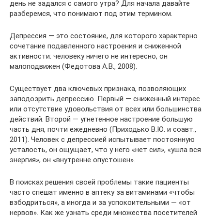
день не задался с самого утра? Для начала давайте
разберемся, что понимают под этим термином.
Депрессия — это состояние, для которого характерно
сочетание подавленного настрое­ния и сниженной
активности: человеку ничего не интересно, он
малоподвижен (Федотова А.В., 2008).
Существует два ключевых признака, позволяющих
заподозрить депрессию. Первый — сниженный интерес
или отсутствие удовольствия от всех или большинства
действий. Второй — угнетенное настроение большую
часть дня, почти ежедневно (Приходько В.Ю. и соавт.,
2011). Человек с депрессией испытывает постоянную
усталость, он ощущает, что у него «нет сил», «ушла вся
энергия», он «внутренне опустошен».
В поисках решения своей проблемы такие пациенты
часто спешат именно в аптеку за витаминами «чтобы
взбодриться», а иногда и за успокоительными — «от
нервов». Как же узнать среди множества посетителей