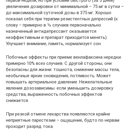
первой недели, но при условии быстрого (за 5 дней)
увеличения дозировки от минимальной – 75 мг в сутки –
до максимальной суточной дозы в 375 мг. Хорошо
показал себя при терапии резистентных депрессий (к
слову – примерно в ⅓ случаев первоначально
назначенный антидепрессант оказывается
неэффективным и препарат приходится менять).
Улучшает внимание, память, нормализует сон.
Побочные эффекты при приеме венлафаксина нередки:
примерно 10% всех случаев. С другой стороны, они
безопасны для жизни: тошнота, снижение массы тела,
необычные яркие сновидения, потливость. Может
повышать артериальное давление. Нежелательные
явления дозозависимы: если уменьшить дозировку
средства, выраженность побочных эффектов
снижается.
При резкой отмене лекарства появляются крайне
неприятные парестезии – ощущение, будто по нервам
проходит разряд тока.