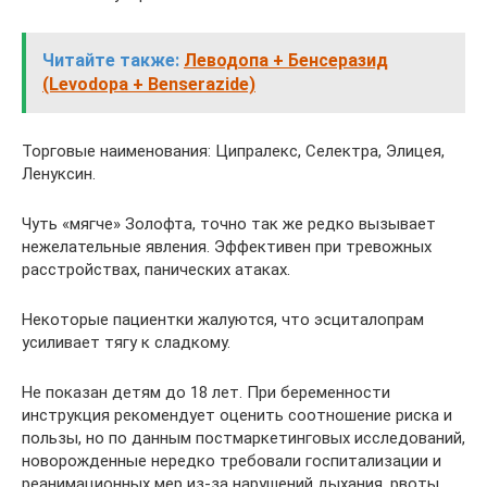
Читайте также:
Леводопа + Бенсеразид
(Levodopa + Benserazide)
Торговые наименования: Ципралекс, Селектра, Элицея,
Ленуксин.
Чуть «мягче» Золофта, точно так же редко вызывает
нежелательные явления. Эффективен при тревожных
расстройствах, панических атаках.
Некоторые пациентки жалуются, что эсциталопрам
усиливает тягу к сладкому.
Не показан детям до 18 лет. При беременности
инструкция рекомендует оценить соотношение риска и
пользы, но по данным постмаркетинговых исследований,
новорожденные нередко требовали госпитализации и
реанимационных мер из-за нарушений дыхания, рвоты,